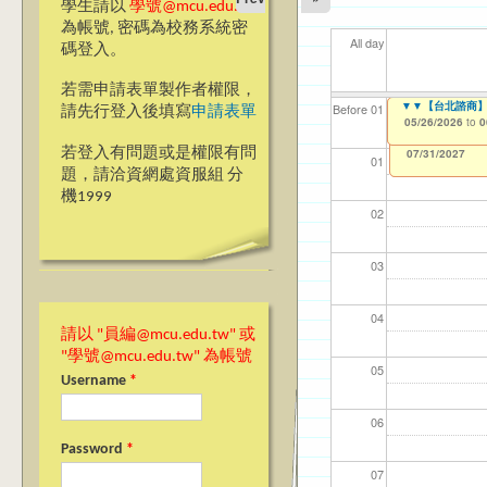
學生請以
學號@mcu.edu.tw
為帳號, 密碼為校務系統密
All day
碼登入。
若需申請表單製作者權限，
【教學暨學習資源
▼▼【台北諮商】
【資網處】efor
【財務處】工讀
【財務處】漏打
11
11
11
【學
教務
商品
Before 01
請先行登入後填寫
申請表單
整合系統～表單製
錄
05/18/2026
05/26/2026
11/12/2021
04/1
02/0
03/0
07/1
11/0
11/0
to
to
to
0
0
07/31/2027
03/27/2013
11/15/2021
to
to
若登入有問題或是權限有問
12/31/2027
07/31/2027
01
題，請洽資網處資服組 分
機1999
02
03
04
請以 "員編@mcu.edu.tw" 或
"學號@mcu.edu.tw" 為帳號
05
Username
*
06
Password
*
07