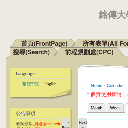
銘傳大學
首頁(FrontPage)
所有表單(All Fo
Main menu
搜尋(Search)
前程規劃處(CPC)
Languages
繁體中文
English
Home
»
Calendar
You are here
* 個資使用聲明
Month
Week
Primary tabs
公告事項
«
Next
教師請以
員編@mcu.edu.tw
Prev
»