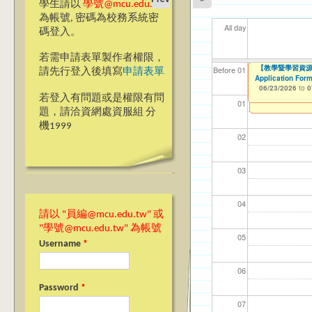
學生請以
學號@mcu.edu.tw
為帳號, 密碼為校務系統密
All day
碼登入。
若需申請表單製作者權限，
[人智系/電機系
【教學暨學習資源
【教學暨學習資源中心
【資網處】efor
【財務處】工讀
【財務處】漏打
11
【學
商品
教務
Before 01
請先行登入後填寫
申請表單
Application Form
整合系統～表單製
錄
02/24/2026
06/23/2026
11/12/2021
04/1
07/1
11/0
11/0
to
to
to
0
0
06/23/2026
07/31/2027
to
0
03/27/2013
11/15/2021
to
to
若登入有問題或是權限有問
12/31/2027
07/31/2027
01
題，請洽資網處資服組 分
機1999
02
03
04
請以 "員編@mcu.edu.tw" 或
"學號@mcu.edu.tw" 為帳號
05
Username
*
06
Password
*
07