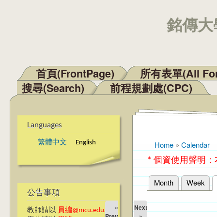
銘傳大學
首頁(FrontPage)
所有表單(All Fo
Main menu
搜尋(Search)
前程規劃處(CPC)
Languages
繁體中文
English
Home
»
Calendar
You are here
* 個資使用聲明
Month
Week
Primary tabs
公告事項
«
Next
教師請以
員編@mcu.edu.tw
Prev
»