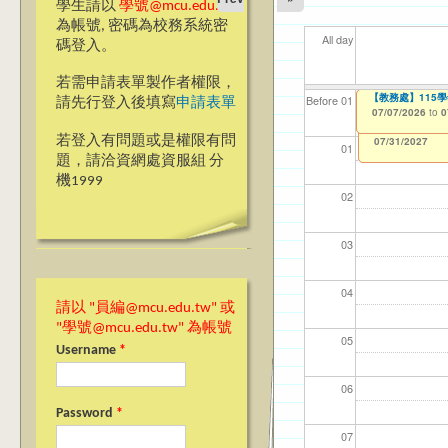
學生請以
學號@mcu.edu.tw
為帳號, 密碼為校務系統密
All day
碼登入。
若需申請表單製作者權限，
【教學暨學習資源
【教務處】115
【資網處】efor
【財務處】工讀
【財務處】漏打
11
【學
商品
教務
Before 01
請先行登入後填寫
申請表單
整合系統～表單製
錄
06/23/2026
07/07/2026
11/12/2021
04/1
07/1
11/0
11/0
to
to
to
0
0
07/31/2027
03/27/2013
11/15/2021
to
to
若登入有問題或是權限有問
12/31/2027
07/31/2027
01
題，請洽資網處資服組 分
機1999
02
03
04
請以 "員編@mcu.edu.tw" 或
"學號@mcu.edu.tw" 為帳號
05
Username
*
06
Password
*
07