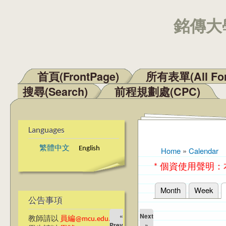
銘傳大學
首頁(FrontPage)
所有表單(All Fo
Main menu
搜尋(Search)
前程規劃處(CPC)
Languages
繁體中文
English
Home
»
Calendar
You are here
* 個資使用聲明
Month
Week
Primary tabs
公告事項
«
Next
教師請以
員編@mcu.edu.tw
Prev
»