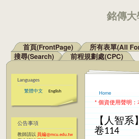
銘傳大學
首頁(FrontPage)
所有表單(All Fo
Main menu
搜尋(Search)
前程規劃處(CPC)
Languages
繁體中文
English
Home
You are here
* 個資使用聲明
【人智系
公告事項
卷114
教師請以
員編@mcu.edu.tw