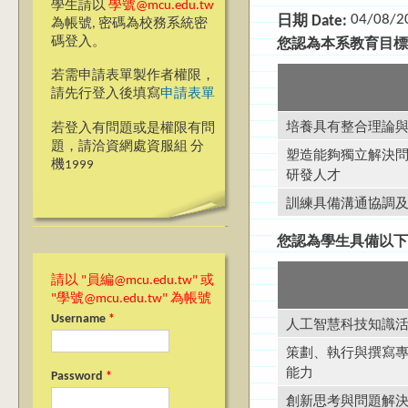
學生請以
學號@mcu.edu.tw
04/08/2
日期 Date:
為帳號, 密碼為校務系統密
碼登入。
您認為本系教育目
若需申請表單製作者權限，
請先行登入後填寫
申請表單
培養具有整合理論
若登入有問題或是權限有問
題，請洽資網處資服組 分
塑造能夠獨立解決
機1999
研發人才
訓練具備溝通協調
您認為學生具備以
請以 "員編@mcu.edu.tw" 或
"學號@mcu.edu.tw" 為帳號
人工智慧科技知識
Username
*
策劃、執行與撰寫
能力
Password
*
創新思考與問題解