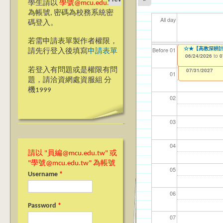
學生請以
學號@mcu.edu.tw
為帳號, 密碼為校務系統密
All day
碼登入。
若需申請表單製作者權限，
【教學暨學習資源
☆★【高教深耕計
【資網處】efor
【財務處】工讀
【財務處】漏打
11
【學
商品
教務
Before 01
請先行登入後填寫
申請表單
整合系統～表單製
錄
06/23/2026
06/24/2026
11/12/2021
04/1
07/1
11/0
11/0
to
to
to
0
0
07/31/2027
03/27/2013
11/15/2021
to
to
若登入有問題或是權限有問
12/31/2027
07/31/2027
01
題，請洽資網處資服組 分
機1999
02
03
04
請以 "員編@mcu.edu.tw" 或
"學號@mcu.edu.tw" 為帳號
05
Username
*
06
Password
*
07