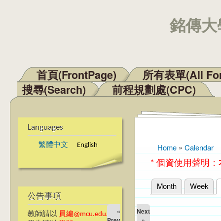
銘傳大學
首頁(FrontPage)
所有表單(All Fo
Main menu
搜尋(Search)
前程規劃處(CPC)
Languages
繁體中文
English
Home
»
Calendar
You are here
* 個資使用聲明
Month
Week
Primary tabs
公告事項
«
Next
教師請以
員編@mcu.edu.tw
Prev
»