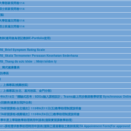
大學部家長問卷114
碩士班家長問卷114
提點
大學部雇主問卷114
碩士班雇主問卷114
連同做為登記教師E-Portfolio使用)
ief Symptom Rating Scale
la Termometer Perasaan Kesehatan Sederhana
ng đo sức khỏe ；Nhiệt kếtâm lý
S_簡式健康量表
資訊專區
表
書」上傳專區(桃園校區)
書」上傳專區(台北、基河校區、金門分部)
8日「體驗式思考：SDGs融入課程設計」Teams線上同步教師教學研習 Synchronous Online Teaching 
回饋表(健康自我評估表)
TA研習課程-台北場次】115年9月11日(五)教學助理制度說明會
TA研習課程-桃園場次】115年9月9日(三)教學助理制度說明會
5學年度上學期教學助理聘用申請表(僅限實習課教學助理)
程需求教學助理聘用申請表(僅限已通過審核之教師填寫)TA Appointment Form(For approved instr