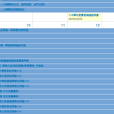
書」上傳專區(台北、基河校區、金門分部)
書」上傳專區(桃園校區)
115學年度實習保險說明會
08/05/2026
10
11
12
名整合系統～表單製作者申請
度第一學期就學貸款申請
導會議服務滿意度調查問卷
_學群介紹/面試模擬/學習歷程_申請表
大學部系友問卷113
碩士班系友問卷113
大學部應屆畢業生問卷113
碩士班應屆畢業生問卷113
面 中文回饋量表
面 英文回饋量表
碩士班應屆畢業生問卷114
大學部系友問卷114
碩士班系友問卷114