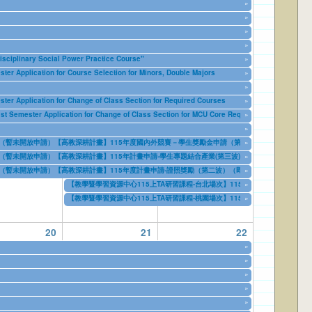
»
»
»
»
inary Social Power Practice Course"
»
tion for Course Selection for Minors, Double Majors
»
»
tion for Change of Class Section for Required Courses
»
lication for Change of Class Section for MCU Core Required English Cours
»
»
暫未開放申請）【高教深耕計畫】115年度國內外競賽－學生獎勵金申請（第二波）（即日起至9月10日止）【Higher Education Spro
»
026
to
09/10/2026
暫未開放申請）【高教深耕計畫】115年計畫申請-學生專題結合產業(第三波)（即日起至9月10日止）【Higher Education Sprout 
»
026
to
09/10/2026
暫未開放申請）【高教深耕計畫】115年度計畫申請-證照獎勵（第二波）（即日起至9月10日止）【Higher Education Sprout Pr
»
026
to
09/10/2026
【教學暨學習資源中心115上TA研習課程-台北場次】115年9月18日(五)教
»
08/14/2026
to
09/16/2026
【教學暨學習資源中心115上TA研習課程-桃園場次】115年10月2日(五)教
»
08/14/2026
to
09/30/2026
20
21
22
»
»
»
»
»