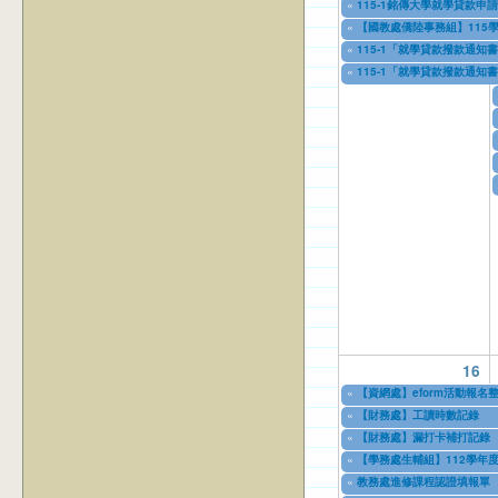
«
115-1銘傳大學就學貸款申請
07/31/2026
to
12/31/2029
«
【國教處僑陸事務組】115
08/01/2026
to
07/31/2027
«
115-1「就學貸款撥款通知
08/01/2026
to
12/31/2026
«
115-1「就學貸款撥款通知
08/01/2026
to
12/31/2026
16
«
【資網處】eform活動報
03/27/2013
to
12/31/2027
«
【財務處】工讀時數記錄
11/12/2021
to
07/31/2027
«
【財務處】漏打卡補打記錄
11/15/2021
to
07/31/2027
«
【學務處生輔組】112學年
07/17/2023
to
12/31/2028
«
教務處進修課程認證填報單
11/08/2023
to
11/09/2026