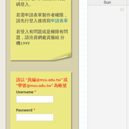
Sun
碼登入。
26
若需申請表單製作者權限，
請先行登入後填寫
申請表單
若登入有問題或是權限有問
題，請洽資網處資服組 分
機1999
請以 "員編@mcu.edu.tw" 或
"學號@mcu.edu.tw" 為帳號
Username
*
Password
*