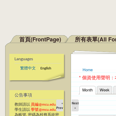
首頁(FrontPage)
所有表單(All Fo
Main menu
Languages
繁體中文
English
Home
You are here
* 個資使用聲明
Month
(active tab)
Week
Primary tabs
公告事項
«
Next
教師請以
員編@mcu.edu.tw
Prev
»
學生請以
學號@mcu.edu.tw
為帳號, 密碼為校務系統密