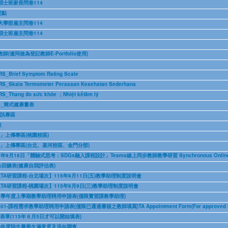
碩士班家長問卷114
提點
大學部雇主問卷114
碩士班雇主問卷114
連同做為登記教師E-Portfolio使用)
ief Symptom Rating Scale
la Termometer Perasaan Kesehatan Sederhana
ng đo sức khỏe ；Nhiệt kếtâm lý
S_簡式健康量表
資訊專區
表
書」上傳專區(桃園校區)
書」上傳專區(台北、基河校區、金門分部)
8日「體驗式思考：SDGs融入課程設計」Teams線上同步教師教學研習 Synchronous Online Teaching 
回饋表(健康自我評估表)
TA研習課程-台北場次】115年9月11日(五)教學助理制度說明會
TA研習課程-桃園場次】115年9月9日(三)教學助理制度說明會
5學年度上學期教學助理聘用申請表(僅限實習課教學助理)
程需求教學助理聘用申請表(僅限已通過審核之教師填寫)TA Appointment Form(For approved instr
表單(115年８月5日才可以開始填表)
學年度陸生畢業生滿意度及流向調查