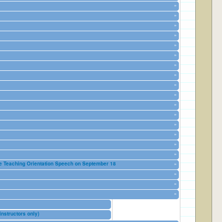
»
»
»
»
»
»
»
»
»
»
»
»
»
»
»
»
Orientation Speech on September 18
»
»
»
»
uctors only)