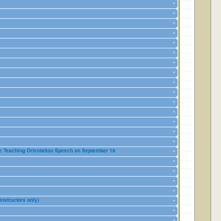
»
»
»
»
»
»
»
»
»
»
»
»
»
»
»
Orientation Speech on September 18
»
»
»
»
»
uctors only)
»
»
»