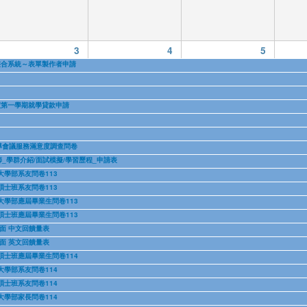
3
4
5
名整合系統～表單製作者申請
度第一學期就學貸款申請
導會議服務滿意度調查問卷
_學群介紹/面試模擬/學習歷程_申請表
大學部系友問卷113
碩士班系友問卷113
大學部應屆畢業生問卷113
碩士班應屆畢業生問卷113
面 中文回饋量表
面 英文回饋量表
碩士班應屆畢業生問卷114
大學部系友問卷114
碩士班系友問卷114
大學部家長問卷114