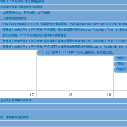
表單(115年８月5日才可以開始填表)
學年度陸生畢業生滿意度及流向調查
書」上傳專區(台北、基河校區、金門分部)
書」上傳專區(桃園校區)
【115-1前程規劃處】115年度「跨域社會力實踐課程」申請 Application Form for the 2026 "Interdiscipl
08/10/2026
to
08/21/2026
【教務處】銘傳大學115學年度第1學期輔系、雙主修選課申請表2026-27 Academic Year 1st Semester Applica
08/10/2026
to
08/17/2026
【資訊網路處】2026年全校性資安通識教育訓練課程
08/10/2026
to
08/21/2026
【教務處】銘傳大學115學年度第1學期原班必修換班選課申請表2026-27 Academic Year 1st Semester Applica
08/10/2026
to
08/17/2026
【教務處】銘傳大學115學年度第1學期共同英文課程必修換班選課申請表2026-27 Academic Year 1st Semester App
08/10/2026
to
08/17/2026
▼▼【台北諮商】1151暑轉「陽光心靈檢測」補測場次登記
08/11/2026
to
08/31/2026
**測試中（
08/13/2
**測試中（
08/13/2
**測試中（
08/13/2
17
18
19
名整合系統～表單製作者申請
度第一學期就學貸款申請