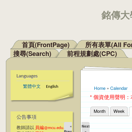
銘傳大學
首頁(FrontPage)
所有表單(All Fo
Main menu
搜尋(Search)
前程規劃處(CPC)
Languages
繁體中文
English
Home
»
Calendar
You are here
* 個資使用聲明
Month
Week
Primary tabs
公告事項
«
Next
教師請以
員編@mcu.edu.tw
Prev
»