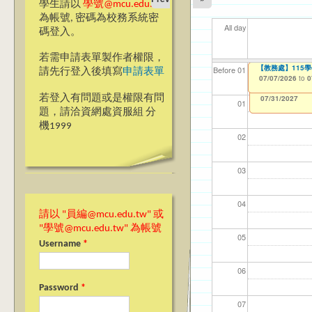
學生請以
學號@mcu.edu.tw
為帳號, 密碼為校務系統密
All day
碼登入。
若需申請表單製作者權限，
【教學暨學習資源
【教務處】115
【資網處】efor
【財務處】工讀
【財務處】漏打
11
【學
商品
教務
Before 01
請先行登入後填寫
申請表單
整合系統～表單製
錄
06/23/2026
07/07/2026
11/12/2021
04/1
07/1
11/0
11/0
to
to
to
0
0
07/31/2027
03/27/2013
11/15/2021
to
to
若登入有問題或是權限有問
12/31/2027
07/31/2027
01
題，請洽資網處資服組 分
機1999
02
03
04
請以 "員編@mcu.edu.tw" 或
"學號@mcu.edu.tw" 為帳號
05
Username
*
06
Password
*
07