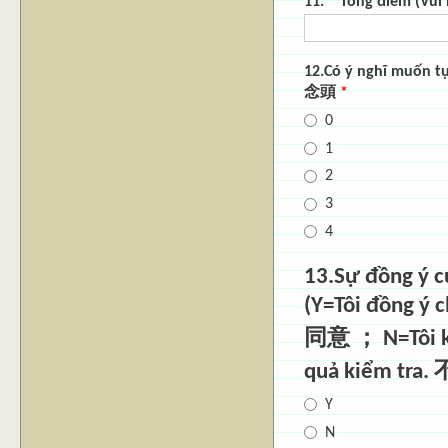
11.**Tổng điểm (Vui
12.Có ý nghĩ muốn t
念頭
*
0
1
2
3
4
13.Sự đồng ý
(Y=Tôi đồng ý c
同意 ； N=Tôi kh
quả kiểm tra
Y
N