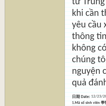
từ Trung
khi cần t
yêu cầu 
thông ti
không có
chúng tô
nguyện c
quả đánh
12/23/2
日期 Date:
1.Mã số sinh viên 