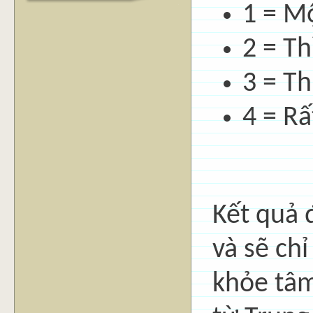
1 = M
2 = T
3 = T
4 = R
Kết quả 
và sẽ ch
khỏe tâm