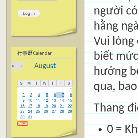
người có
hằng ngà
Vui lòng
biết mức
行事曆Calendar
August
»
«
hưởng bở
S
M
T
W
T
F
S
qua, bao
1
2
3
4
5
6
7
8
9
10
11
12
13
14
15
Thang đi
16
17
18
19
20
21
22
23
24
25
26
27
28
29
30
31
0 = K