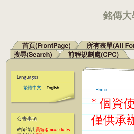
銘傳大學
首頁(FrontPage)
所有表單(All Fo
Main menu
搜尋(Search)
前程規劃處(CPC)
Languages
繁體中文
English
Home
You are here
* 個
僅供承
公告事項
教師請以
員編@mcu.edu.tw