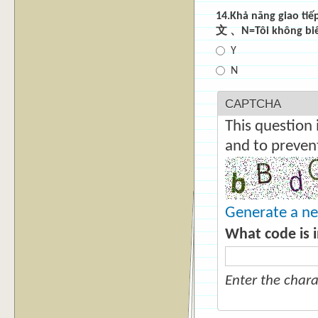
14.Khả năng giao t
文 、N=Tôi không b
Y
N
CAPTCHA
This question 
and to preven
Generate a n
What code is 
Enter the char