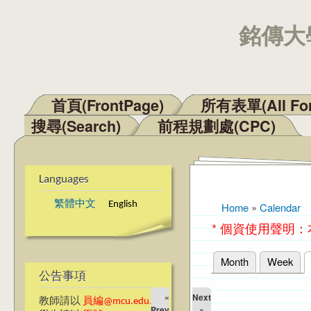
銘傳大學
首頁(FrontPage)
所有表單(All Fo
Main menu
搜尋(Search)
前程規劃處(CPC)
Languages
繁體中文
English
Home
»
Calendar
You are here
* 個資使用聲明
Month
Week
Primary tabs
公告事項
«
Next
教師請以
員編@mcu.edu.tw
Prev
»