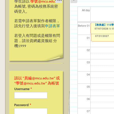
學生請以
學號@mcu.edu.tw
為帳號, 密碼為校務系統密
All day
碼登入。
若需申請表單製作者權限，
【教學暨學習資源
【教務處】115
【資網處】efor
【財務處】工讀
【財務處】漏打
11
【學
商品
教務
Before 01
請先行登入後填寫
申請表單
整合系統～表單製
錄
06/23/2026
07/07/2026
11/12/2021
04/1
07/1
11/0
11/0
to
to
to
0
0
07/31/2027
03/27/2013
11/15/2021
to
to
若登入有問題或是權限有問
12/31/2027
07/31/2027
01
題，請洽資網處資服組 分
機1999
02
03
04
請以 "員編@mcu.edu.tw" 或
"學號@mcu.edu.tw" 為帳號
05
Username
*
06
Password
*
07