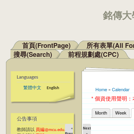
銘傳大學
首頁(FrontPage)
所有表單(All Fo
Main menu
搜尋(Search)
前程規劃處(CPC)
Languages
繁體中文
English
Home
»
Calendar
You are here
* 個資使用聲明
Month
Week
Primary tabs
公告事項
«
Next
教師請以
員編@mcu.edu.tw
Prev
»