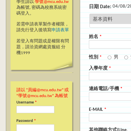
學生請以
學號@mcu.edu.tw
04/08/2
日期 Date:
為帳號, 密碼為校務系統密
碼登入。
基本資料
若需申請表單製作者權限，
請先行登入後填寫
申請表單
姓名
*
若登入有問題或是權限有問
題，請洽資網處資服組 分
機1999
性別
*
男
入學年度
*
連絡電話/手機
*
請以 "員編@mcu.edu.tw" 或
"學號@mcu.edu.tw" 為帳號
Username
*
E-MAIL
*
Password
*
其他聯絡方式(Line、