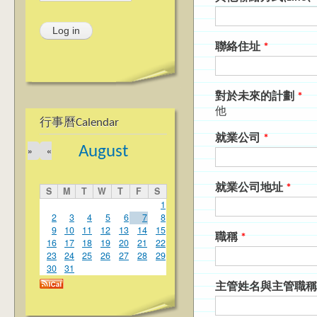
聯絡住址
*
對於未來的計劃
*
他
行事曆Calendar
就業公司
*
August
»
«
就業公司地址
*
S
M
T
W
T
F
S
1
2
3
4
5
6
7
8
9
10
11
12
13
14
15
職稱
*
16
17
18
19
20
21
22
23
24
25
26
27
28
29
30
31
主管姓名與主管職