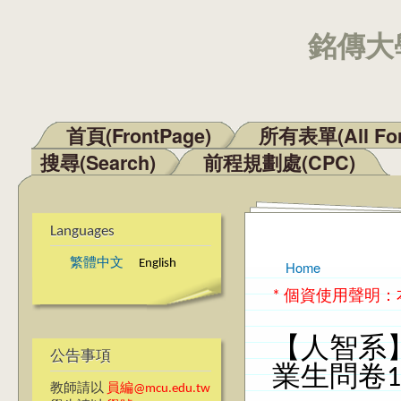
銘傳大學
首頁(FrontPage)
所有表單(All Fo
Main menu
搜尋(Search)
前程規劃處(CPC)
Languages
繁體中文
English
Home
You are here
* 個資使用聲明
【人智系
公告事項
業生問卷1
教師請以
員編@mcu.edu.tw