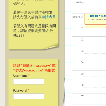
All day
碼登入。
若需申請表單製作者權限，
【教學暨學習資源
【教務處】115
【資網處】efo
【財務處】工讀
【財務處】漏打
Before 01
請先行登入後填寫
申請表單
者申請
06/23/2026
07/07/2026
11/12/2021
11/15/2021
to
to
to
to
0
0
03/27/2013
to
若登入有問題或是權限有問
01
題，請洽資網處資服組 分
機1999
02
03
04
請以 "員編@mcu.edu.tw" 或
"學號@mcu.edu.tw" 為帳號
05
Username
*
06
Password
*
07