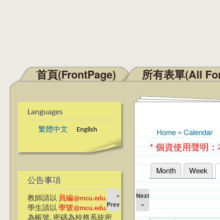
首頁(FrontPage)
所有表單(All Fo
Main menu
Languages
繁體中文
English
Home
»
Calendar
You are here
* 個資使用聲明
Month
Week
Primary tabs
公告事項
«
Next
教師請以
員編@mcu.edu.tw
Prev
»
學生請以
學號@mcu.edu.tw
為帳號, 密碼為校務系統密