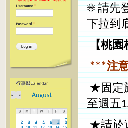
☀ 請
Username
*
下拉到
Password
*
【桃園
***注
行事曆Calendar
★固定
August
»
«
至週五
1
S
M
T
W
T
F
S
1
2
3
4
5
6
7
8
★請於
9
10
11
12
13
14
15