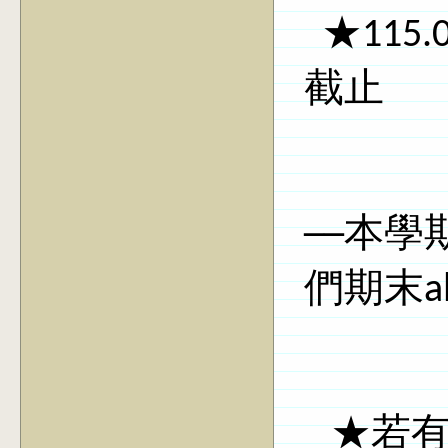
★115.
截止
──本
們期末
a
★若