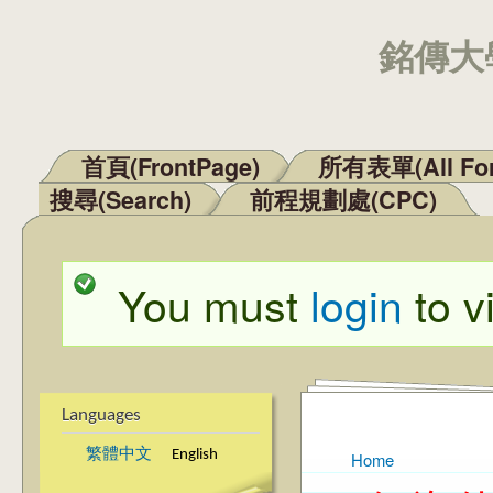
銘傳大學
首頁(FrontPage)
所有表單(All Fo
Main menu
搜尋(Search)
前程規劃處(CPC)
You must
login
to v
Status message
Languages
繁體中文
English
Home
You are here