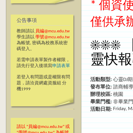
* 個
僅供承
公告事項
教師請以
員編@mcu.edu.tw
學生請以
學號@mcu.edu.tw
☀☀☀ 
為帳號, 密碼為校務系統密
碼登入。
靈快報
若需申請表單製作者權限，
請先行登入後填寫
申請表單
若登入有問題或是權限有問
活動類型:
心靈DJ
題，請洽資網處資服組 分
發布單位:
諮商輔
機1999
辦理校區:
桃園
畢業門檻:
非畢業
Friday, M
活動日期:
請以 "員編@mcu.edu.tw" 或
"學號@mcu.edu.tw" 為帳號