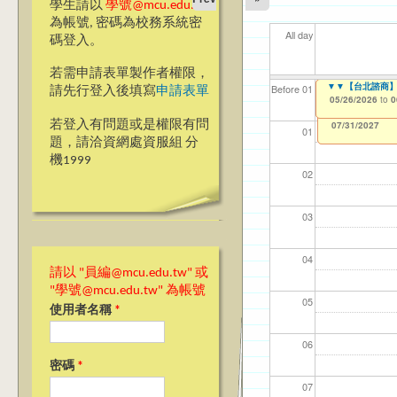
學生請以
學號@mcu.edu.tw
為帳號, 密碼為校務系統密
All day
碼登入。
若需申請表單製作者權限，
【教學暨學習資源
▼▼【台北諮商】
【資網處】efor
【財務處】工讀
【財務處】漏打
11
11
11
【學
教務
商品
Before 01
請先行登入後填寫
申請表單
整合系統～表單製
錄
05/18/2026
05/26/2026
11/12/2021
04/1
02/0
03/0
07/1
11/0
11/0
to
to
to
0
0
07/31/2027
03/27/2013
11/15/2021
to
to
若登入有問題或是權限有問
12/31/2027
07/31/2027
01
題，請洽資網處資服組 分
機1999
02
03
04
請以 "員編@mcu.edu.tw" 或
"學號@mcu.edu.tw" 為帳號
05
使用者名稱
*
06
密碼
*
07