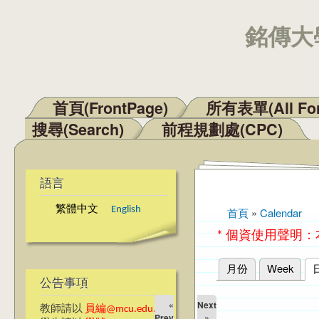
銘傳大學
首頁(FrontPage)
所有表單(All Fo
主選單
搜尋(Search)
前程規劃處(CPC)
語言
繁體中文
English
首頁
»
Calendar
您在這裡
* 個資使用聲明
月份
Week
主要索引標籤
公告事項
«
Next
教師請以
員編@mcu.edu.tw
Prev
»