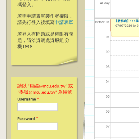
All day
碼登入。
若需申請表單製作者權限，
【教學暨學習資源
【教務處】115
【資網處】efo
【財務處】工讀
【財務處】漏打
Before 01
請先行登入後填寫
申請表單
者申請
06/23/2026
07/07/2026
11/12/2021
11/15/2021
to
to
to
to
0
0
03/27/2013
to
若登入有問題或是權限有問
01
題，請洽資網處資服組 分
機1999
02
03
04
請以 "員編@mcu.edu.tw" 或
"學號@mcu.edu.tw" 為帳號
05
Username
*
06
Password
*
07