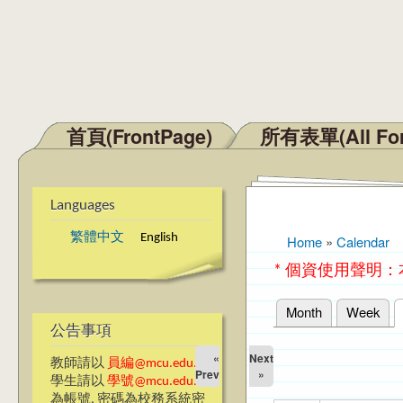
首頁(FrontPage)
所有表單(All Fo
Main menu
Languages
繁體中文
English
Home
»
Calendar
You are here
* 個資使用聲明
Month
Week
Primary tabs
公告事項
«
Next
教師請以
員編@mcu.edu.tw
Prev
»
學生請以
學號@mcu.edu.tw
為帳號, 密碼為校務系統密