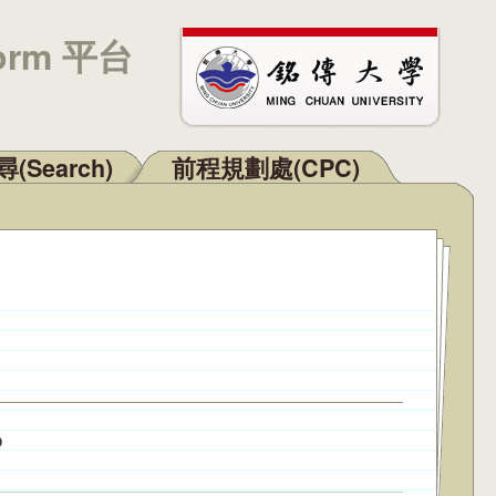
orm 平台
(Search)
前程規劃處(CPC)
6