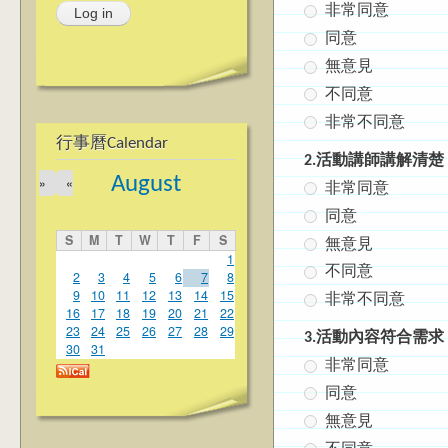
非常同意
同意
無意見
不同意
非常不同意
行事曆Calendar
2.活動講師講解清楚 The sp
August
»
«
非常同意
同意
S
M
T
W
T
F
S
無意見
1
不同意
2
3
4
5
6
7
8
9
10
11
12
13
14
15
非常不同意
16
17
18
19
20
21
22
23
24
25
26
27
28
29
3.活動內容符合需求 The c
30
31
非常同意
同意
無意見