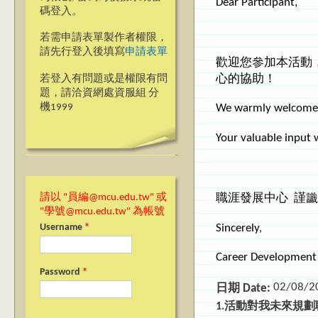
Dear Participant,
碼登入。
若需申請表單製作者權限，
請先行登入後填寫
申請表單
歡迎您參加本活動
心的協助！
若登入有問題或是權限有問
題，請洽資網處資服組 分
機1999
We warmly welcome y
Your valuable input w
職涯發展中心
謹識
請以 "員編@mcu.edu.tw" 或
"學號@mcu.edu.tw" 為帳號
Sincerely,
Username
*
Career Development
Password
*
02/08/2
日期 Date:
1.活動對我未來規劃職涯有幫助 