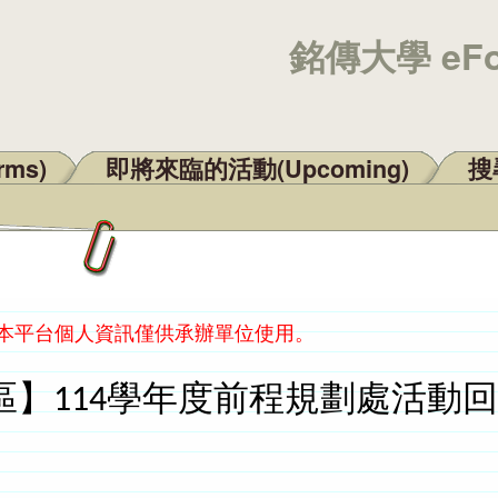
銘傳大學 eF
rms)
即將來臨的活動(Upcoming)
搜尋
：本平台個人資訊僅供承辦單位使用。
區】114學年度前程規劃處活動回