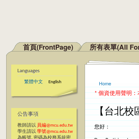
首頁(FrontPage)
所有表單(All Fo
Main menu
Languages
繁體中文
English
Home
You are here
* 個資使用聲明
【台北校
公告事項
教師請以
員編@mcu.edu.tw
您好：
學生請以
學號@mcu.edu.tw
為帳號, 密碼為校務系統密