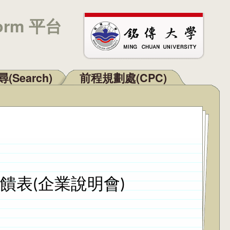
orm 平台
(Search)
前程規劃處(CPC)
饋表(企業說明會)