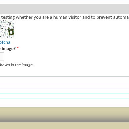
or testing whether you are a human visitor and to prevent auto
ptcha
e image?
*
shown in the image.