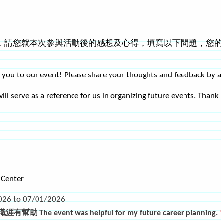
，請您就本次參與活動後的感想及心得，填寫以下問題，您
ou to our event! Please share your thoughts and feedback by a
ill serve as a reference for us in organizing future events. Than
 Center
026
to
07/01/2026
The event was helpful for my future career planning.