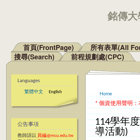
銘傳大學
首頁(FrontPage)
所有表單(All Fo
Main menu
搜尋(Search)
前程規劃處(CPC)
Languages
繁體中文
English
Home
You are here
* 個資使用聲明
114學年
公告事項
導活動)
教師請以
員編@mcu.edu.tw