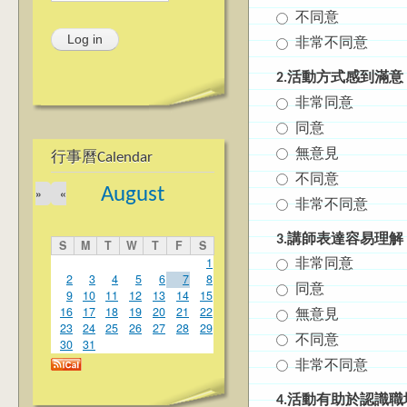
不同意
非常不同意
2.活動方式感到滿意
非常同意
同意
無意見
行事曆Calendar
不同意
August
»
«
非常不同意
3.講師表達容易理解
S
M
T
W
T
F
S
1
非常同意
2
3
4
5
6
7
8
同意
9
10
11
12
13
14
15
16
17
18
19
20
21
22
無意見
23
24
25
26
27
28
29
不同意
30
31
非常不同意
4.活動有助於認識