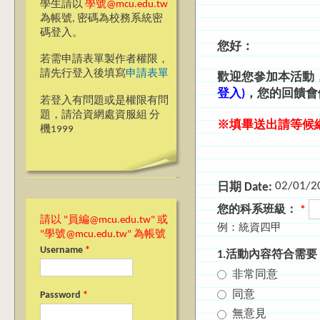
學生請以
學號@mcu.edu.tw
為帳號, 密碼為校務系統密
碼登入。
您好：
若需申請表單製作者權限，
請先行登入後填寫
申請表單
歡迎您參加本活動
登入)
，您的回饋會
若登入有問題或是權限有問
題，請洽資網處資服組 分
※填畢送出請等候
機1999
02/01/2
日期 Date:
您的科系班級：
*
請以 "員編@mcu.edu.tw" 或
例：統資四甲
"學號@mcu.edu.tw" 為帳號
Username
*
1.活動內容符合需要
非常同意
同意
Password
*
無意見