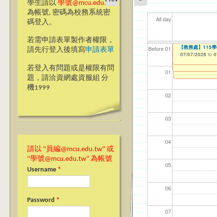
學生請以
學號@mcu.edu.tw
為帳號, 密碼為校務系統密
All day
碼登入。
若需申請表單製作者權限，
【教學暨學習資源中心
【教務處】115
【資網處】efor
【財務處】工讀
【財務處】漏打
11
【學
商品
教務
Before 01
請先行登入後填寫
申請表單
Application Form
整合系統～表單製
錄
07/07/2026
11/12/2021
04/1
07/1
11/0
11/0
to
to
0
06/23/2026
07/31/2027
to
0
03/27/2013
11/15/2021
to
to
若登入有問題或是權限有問
12/31/2027
07/31/2027
01
題，請洽資網處資服組 分
機1999
02
03
04
請以 "員編@mcu.edu.tw" 或
"學號@mcu.edu.tw" 為帳號
05
Username
*
06
Password
*
07