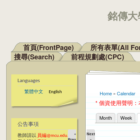
銘傳大學
首頁(FrontPage)
所有表單(All Fo
Main menu
搜尋(Search)
前程規劃處(CPC)
Languages
繁體中文
English
Home
»
Calendar
You are here
* 個資使用聲明
Month
Week
Primary tabs
公告事項
«
Next
教師請以
員編@mcu.edu.tw
Prev
»