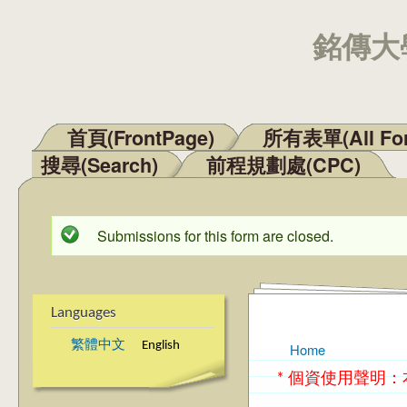
銘傳大學
首頁(FrontPage)
所有表單(All Fo
Main menu
搜尋(Search)
前程規劃處(CPC)
Submissions for this form are closed.
Status message
Languages
繁體中文
English
Home
You are here
* 個資使用聲明