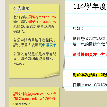
114學
公告事項
教師請以
員編@mcu.edu.tw
學生請以
學號@mcu.edu.tw
為帳號, 密碼為校務系統密
您好：
碼登入。
歡迎您參加本活動
若需申請表單製作者權限，
選，您的回饋會做
請先行登入後填寫
申請表單
若登入有問題或是權限有問
※
請於網頁左下方
題，請洽資網處資服組 分
機1999
對於本次活動，我
10/01/2
日期 Date:
請以 "員編@mcu.edu.tw" 或
"學號@mcu.edu.tw" 為帳號
Username
*