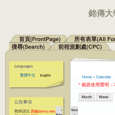
銘傳大學
首頁(FrontPage)
所有表單(All Fo
Main menu
搜尋(Search)
前程規劃處(CPC)
Languages
繁體中文
English
Home
»
Calendar
You are here
* 個資使用聲明
Month
Week
Primary tabs
公告事項
«
Next
教師請以
員編@mcu.edu.tw
Prev
»