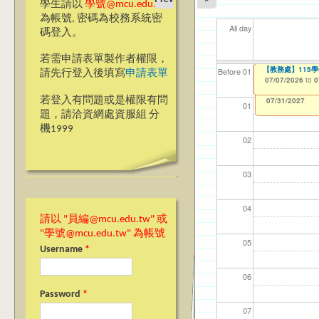
學生請以
學號@mcu.edu.tw
為帳號, 密碼為校務系統密
All day
碼登入。
若需申請表單製作者權限，
【教學暨學習資源
【教務處】115
【資網處】efor
【財務處】工讀
【財務處】漏打
11
【學
商品
教務
Before 01
請先行登入後填寫
申請表單
整合系統～表單製
錄
06/23/2026
07/07/2026
11/12/2021
04/1
07/1
11/0
11/0
to
to
to
0
0
07/31/2027
03/27/2013
11/15/2021
to
to
若登入有問題或是權限有問
12/31/2027
07/31/2027
01
題，請洽資網處資服組 分
機1999
02
03
04
請以 "員編@mcu.edu.tw" 或
"學號@mcu.edu.tw" 為帳號
05
Username
*
06
Password
*
07