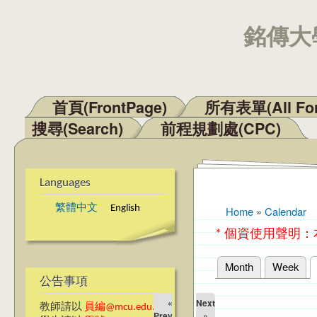
銘傳大學
首頁(FrontPage)
所有表單(All Fo
Main menu
搜尋(Search)
前程規劃處(CPC)
Languages
繁體中文
English
Home
»
Calendar
You are here
* 個資使用聲明
Month
Week
Primary tabs
公告事項
«
Next
教師請以
員編@mcu.edu.tw
Prev
»