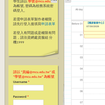
學生請以
學號@mcu.edu.tw
為帳號, 密碼為校務系統密
All day
碼登入。
若需申請表單製作者權限，
【國教處僑陸事務
暑二期 (綜合體育
【教學暨學習資源中
【職涯發展中心】
【職涯發展中心】
【資網處】efor
【財務處】工讀
【財務處】漏打
11
【學
商品
教務
Before 01
請先行登入後填寫
申請表單
Form(For approve
整合系統～表單製
錄
07/30/2026
07/30/2026
07/30/2026
08/01/2025
11/12/2021
04/1
07/1
11/0
11/0
to
to
0
07/30/2026
07/31/2027
to
0
03/27/2013
11/15/2021
to
to
若登入有問題或是權限有問
12/31/2027
07/31/2027
01
題，請洽資網處資服組 分
機1999
02
03
04
請以 "員編@mcu.edu.tw" 或
"學號@mcu.edu.tw" 為帳號
05
Username
*
06
Password
*
07