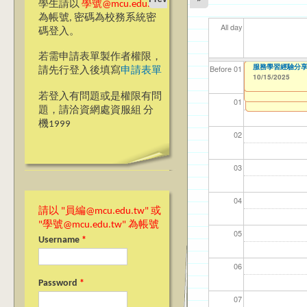
學生請以
學號@mcu.edu.tw
為帳號, 密碼為校務系統密
All day
碼登入。
若需申請表單製作者權限，
【教學暨學習資源
【教學暨學習資源中
【CDC-台北&桃
Ming Chuan Univ
【CDC-台北&桃
銘傳大學永續發展
【國教處僑陸事務
服務學習經驗分享
【資網處】efor
【財務處】工讀
【財務處】漏打
114學年度前程
114學年度前程
11
【學
11
商品
教務
11
【財
高中
Before 01
請先行登入後填寫
申請表單
10/15/2025
to
1
Learning Orient
達或溝通技巧」
整合系統～表單製
錄
表(服務學習教師研
回饋表(服務學習活
10/15/2025
10/15/2025
10/15/2025
10/15/2025
10/15/2025
11/12/2021
03/0
07/1
09/1
11/0
11/0
02/0
08/0
09/0
to
to
to
1
1
09/08/2025
07/31/2027
to
1
09/08/2025
03/27/2013
11/15/2021
04/17/2022
02/01/2023
to
to
to
to
to
1
若登入有問題或是權限有問
12/31/2027
07/31/2027
07/31/2026
06/30/2026
01
題，請洽資網處資服組 分
機1999
02
03
04
請以 "員編@mcu.edu.tw" 或
"學號@mcu.edu.tw" 為帳號
05
Username
*
06
Password
*
07