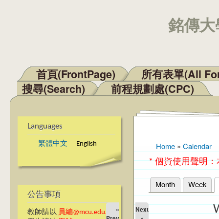
銘傳大學
首頁(FrontPage)
所有表單(All Fo
Main menu
搜尋(Search)
前程規劃處(CPC)
Languages
繁體中文
English
Home
»
Calendar
You are here
* 個資使用聲明
Month
Week
Primary tabs
公告事項
«
Next
教師請以
員編@mcu.edu.tw
Prev
»