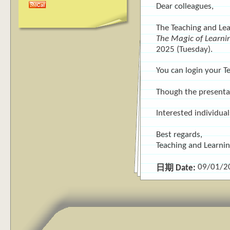
Dear colleagues,
The Teaching and Lea
The Magic of Learni
2025 (Tuesday).
You can login your T
Though the presentati
Interested individua
Best regards,
Teaching and Learni
09/01/2
日期 Date: