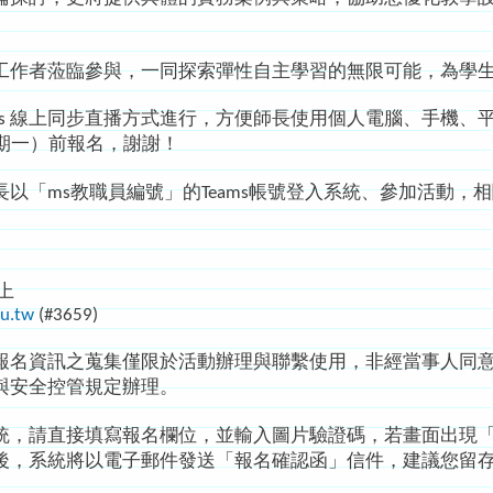
工作者蒞臨參與，一同探索彈性自主學習的無限可能，為學
ms 線上同步直播方式進行，方便師長使用個人電腦、手機、
日（星期一）前報名，謝謝！
「ms教職員編號」的Teams帳號登入系統、參加活動，
上
u.tw
(#3659)
報名資訊之蒐集僅限於活動辦理與聯繫使用，非經當事人同
與安全控管規定辦理。
統，請直接填寫報名欄位，並輸入圖片驗證碼，若畫面出現
後，系統將以電子郵件發送「報名確認函」信件，建議您留