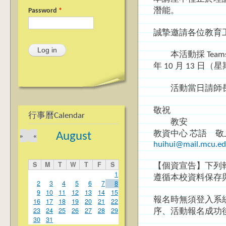
潛能。
Password
*
誠摯邀請各位教育
本活動採 Tea
年 10 月 13 
活動當日請師長以
敬祝
行事曆Calendar
教安
教資中心 芯語 敬
August
»
«
huihui@mail.mcu.ed
S
M
T
W
T
F
S
【個資宣告】下列
1
遵循本校資料保存
2
3
4
5
6
7
8
9
10
11
12
13
14
15
報名時無須登入系
16
17
18
19
20
21
22
23
24
25
26
27
28
29
序、活動報名成功
30
31