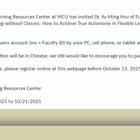
rning Resources Center at MCU has invited Dr. Yu-Ming Hsu of Fu
ng without Classes: How to Achieve True Autonomy in Flexible L
eams account (ms + Faculty ID) by your PC, cell phone, or tablet 
on will be in Chinese, we still would like to encourage you to par
ls, please register online at this webpage before October 13, 20
ng Resources Center
025
to
10/21/2025