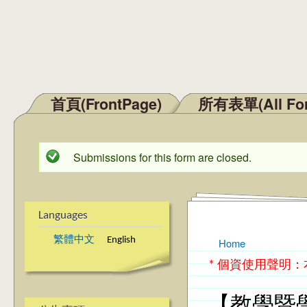
首頁(FrontPage)
所有表單(All Fo
Main menu
Submissions for this form are closed.
Status message
Languages
繁體中文
English
Home
You are here
* 個資使用聲明
【教學暨學