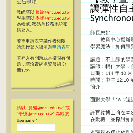
公告事項
讓彈性自
教師請以
員編@mcu.edu.tw
Synchronou
學生請以
學號@mcu.edu.tw
為帳號, 密碼為校務系統密
碼登入。
師長您好：
教資中心擬辦理「
若需申請表單製作者權限，
學習魔法：如何讓
請先行登入後填寫
申請表單
若登入有問題或是權限有問
講題：不上課的學
題，請洽資網處資服組 分
講師：輔仁大學，
機1999
日期：114 年 10 
時間：中午 12:10 至
簡介：
面對大學「16+
請以 "員編@mcu.edu.tw" 或
許育銘博士將在本
"學號@mcu.edu.tw" 為帳號
在動機，並探討如
Username
*
本講座不僅止於理