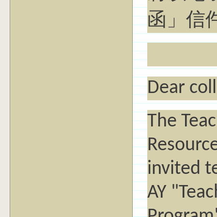
函」信
Dear col
The Teac
Resource
invited 
AY "Teac
Program"