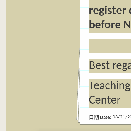
register
before N
Best reg
Teaching
Center
08/21/2
日期 Date: