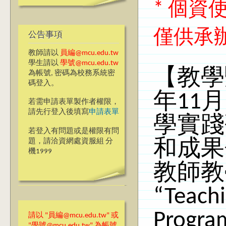
* 個
僅供承
公告事項
教師請以
員編@mcu.edu.tw
學生請以
學號@mcu.edu.tw
【教學
為帳號, 密碼為校務系統密
碼登入。
年11
若需申請表單製作者權限，
請先行登入後填寫
申請表單
學實踐
若登入有問題或是權限有問
題，請洽資網處資服組 分
和成果
機1999
教師教學
“Teachi
Progra
請以 "員編@mcu.edu.tw" 或
"學號@mcu.edu.tw" 為帳號