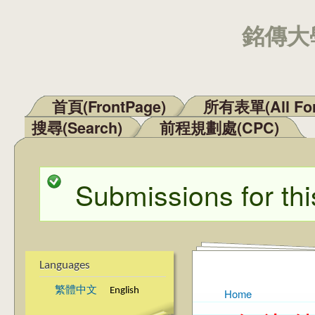
銘傳大學
首頁(FrontPage)
所有表單(All Fo
Main menu
搜尋(Search)
前程規劃處(CPC)
Submissions for thi
Status message
Languages
繁體中文
English
Home
You are here