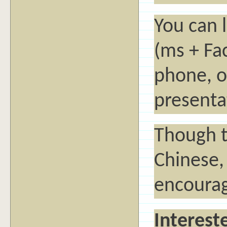
You can 
(ms + Fac
phone, o
presenta
Though t
Chinese, 
encourag
Interest