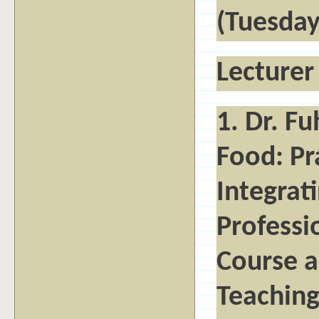
(Tuesday
Lecturer
1. Dr. Fu
Food: Pr
Integrat
Professi
Course a
Teaching