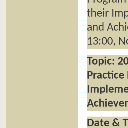
their Im
and Achi
13:00, N
Topic: 2
Practice
Impleme
Achieve
Date & T