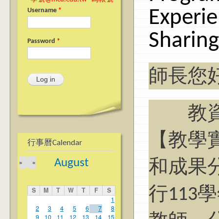
Experi
Username
*
Sharing
Password
*
師長您
教資中
【教學
行事曆Calendar
August
»
«
和成果
行11
S
M
T
W
T
F
S
1
2
3
4
5
6
7
8
9
10
11
12
13
14
15