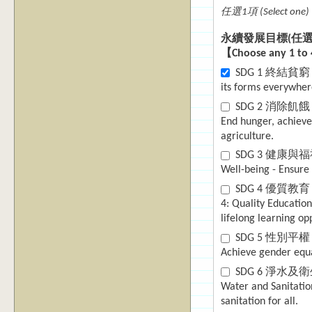
任選1項 (Select one)
永續發展目標(任選1-4項) 
【Choose any 1 to
SDG 1 終結貧窮：消
its forms everywher
SDG 2 消除飢餓：確保
End hunger, achieve
agriculture.
SDG 3 健康與福
Well-being - Ensure 
SDG 4 優
4: Quality Educatio
lifelong learning opp
SDG 5 性別平權：實現性別
Achieve gender equ
SDG 6 淨水及衛
Water and Sanitatio
sanitation for all.