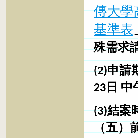
傳大學
基準表
殊需求
(2)申
23日
中
(3)
結案時
（五）前