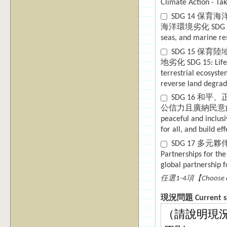
Climate Action - Ta
SDG 14 
海洋環境劣化 SDG 14: Li
seas, and marine re
SDG 15 
地劣化 SDG 15: Life on
terrestrial ecosyste
reverse land degrada
SDG 16 
公信力且廣納民意的體系 SDG 
peaceful and inclusi
for all, and build ef
SDG 17 多
Partnerships for th
global partnership 
任選1-4項【Choose an
現況問題 Current sit