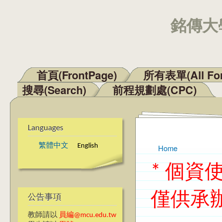
銘傳大學
首頁(FrontPage)
所有表單(All Fo
Main menu
搜尋(Search)
前程規劃處(CPC)
Languages
繁體中文
English
Home
You are here
* 個
僅供承
公告事項
教師請以
員編@mcu.edu.tw