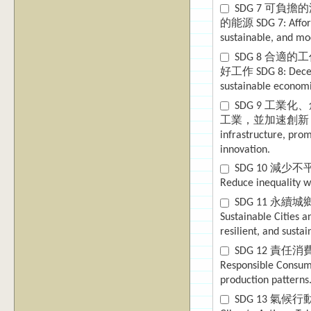
SDG 7 可
的能源 SDG 7: Affordable and Clean Energy - Ensure access to affordable, reliable,
sustainable, and mo
SDG 8 合
好工作 SDG 8: Decent Work and Economic Growth - Promote sustained, inclusive, and
sustainable economi
SDG 9 工
工業，並加速創新 SDG 9: In
infrastructure, prom
innovation.
SDG 10 減少不平
Reduce inequality w
SDG 11 永續
Sustainable Cities 
resilient, and sustai
SDG 12 責
Responsible Consump
production patterns
SDG 13 氣候