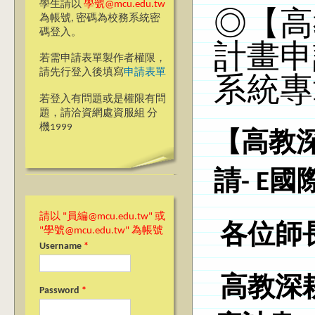
學生請以
學號@mcu.edu.tw
◎【高
為帳號, 密碼為校務系統密
碼登入。
計畫申
若需申請表單製作者權限，
請先行登入後填寫
申請表單
系統專
若登入有問題或是權限有問
題，請洽資網處資服組 分
機1999
【高教
請- E
國
請以 "員編@mcu.edu.tw" 或
各位師
"學號@mcu.edu.tw" 為帳號
Username
*
高教深
Password
*