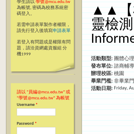
學生請以
學號@mcu.edu.tw
▲▲【
為帳號, 密碼為校務系統密
碼登入。
靈檢測
若需申請表單製作者權限，
請先行登入後填寫
申請表單
Inform
若登入有問題或是權限有問
題，請洽資網處資服組 分
機1999
活動類型:
團體心
發布單位:
諮商輔
辦理校區:
桃園
畢業門檻:
非畢業
Friday, A
活動日期:
請以 "員編@mcu.edu.tw" 或
"學號@mcu.edu.tw" 為帳號
Username
*
Password
*