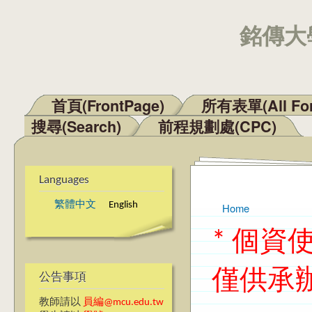
銘傳大學
首頁(FrontPage)
所有表單(All Fo
Main menu
搜尋(Search)
前程規劃處(CPC)
Languages
繁體中文
English
Home
You are here
* 個
僅供承
公告事項
教師請以
員編@mcu.edu.tw