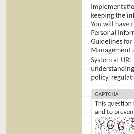
implementation
keeping the inf
You will have r
Personal Infor
Guidelines for
Management a
System at UR
understanding
policy, regula
CAPTCHA
This question 
and to preven