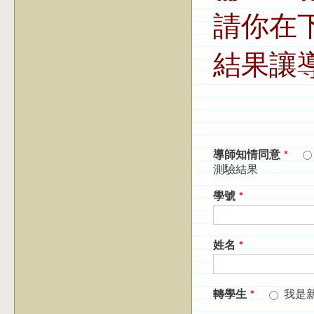
請你在
結果讓
導師知情同意
*
測驗結果
學號
*
姓名
*
轉學生
*
我是