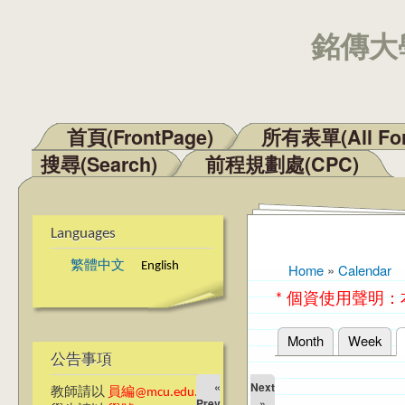
銘傳大學
首頁(FrontPage)
所有表單(All Fo
Main menu
搜尋(Search)
前程規劃處(CPC)
Languages
繁體中文
English
Home
»
Calendar
You are here
* 個資使用聲明
Month
Week
Primary tabs
公告事項
«
Next
教師請以
員編@mcu.edu.tw
Prev
»