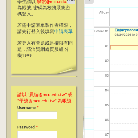
學生請以
學號@mcu.edu.tw
為帳號, 密碼為校務系統密
All day
碼登入。
若需申請表單製作者權限，
[人智系/電機系
銘傳大學桃園校區學生宿舍
【教學暨學習資源
【銘傳Python
【資網處】efor
【財務處】工讀
【財務處】漏打
114學年度前程
11
11
【學
商品
教務
11
Before 01
請先行登入後填寫
申請表單
Taoyuan Campu
整合系統～表單製
錄
表(服務學習教師研
04/01/2026
05/18/2026
05/24/2026
11/12/2021
02/0
03/0
07/1
11/0
11/0
02/0
to
to
to
to
0
0
0
05/18/2026
07/31/2027
to
0
03/27/2013
11/15/2021
04/17/2022
to
to
to
若登入有問題或是權限有問
12/31/2027
07/31/2027
07/31/2026
01
題，請洽資網處資服組 分
機1999
02
03
04
請以 "員編@mcu.edu.tw" 或
"學號@mcu.edu.tw" 為帳號
05
Username
*
06
Password
*
07