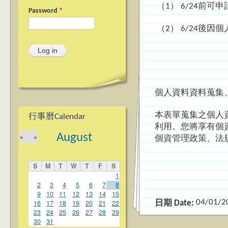
（1） 6/24前
Password
*
（2） 6/24後
個人資料資料蒐集、
本表單蒐集之個人
行事曆Calendar
利用。您將享有個
August
»
«
個資管理政策、法
S
M
T
W
T
F
S
1
2
3
4
5
6
7
8
9
10
11
12
13
14
15
04/01/2
16
17
18
19
20
21
22
日期 Date:
23
24
25
26
27
28
29
30
31