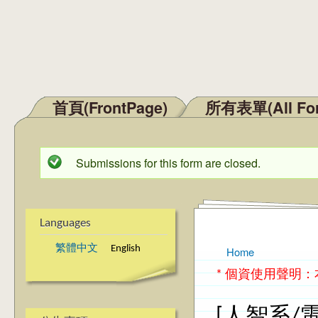
首頁(FrontPage)
所有表單(All Fo
Main menu
Submissions for this form are closed.
Status message
Languages
繁體中文
English
Home
You are here
* 個資使用聲明
[人智系/