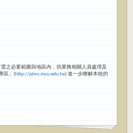
所需之必要範圍與地區內，供業務相關人員處理及
專區」(
http://pims.mcu.edu.tw
) 進一步瞭解本校的