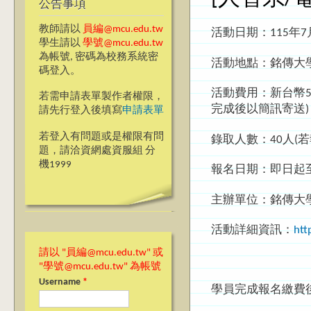
公告事項
教師請以
員編@mcu.edu.tw
活動日期：115年7月
學生請以
學號@mcu.edu.tw
為帳號, 密碼為校務系統密
活動地點：銘傳大學(
碼登入。
活動費用：新台幣50
若需申請表單製作者權限，
完成後以簡訊寄送)
請先行登入後填寫
申請表單
若登入有問題或是權限有問
錄取人數：40人(
題，請洽資網處資服組 分
機1999
報名日期：即日起至1
主辦單位：銘傳大學
活動詳細資訊：
htt
請以 "員編@mcu.edu.tw" 或
"學號@mcu.edu.tw" 為帳號
Username
*
學員完成報名繳費