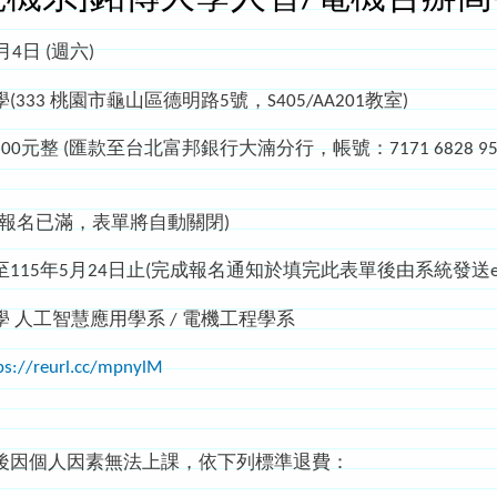
4日 (週六)
333 桃園市龜山區德明路5號，S405/AA201教室)
0元整 (匯款至台北富邦銀行大湳分行，帳號：7171 6828 
若報名已滿，表單將自動關閉)
15年5月24日止(完成報名通知於填完此表單後由系統發送ema
 人工智慧應用學系 / 電機工程學系
ps://reurl.cc/mpnylM
後因個人因素無法上課，依下列標準退費：