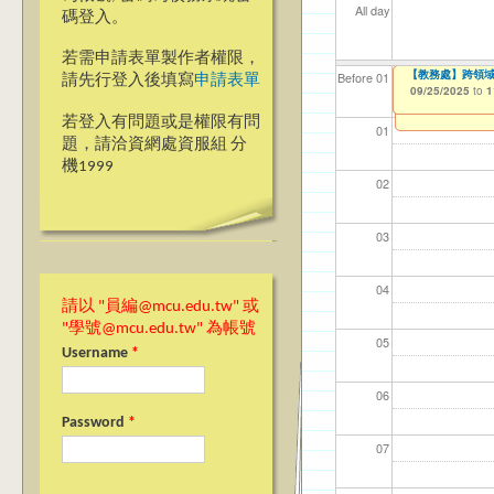
All day
碼登入。
若需申請表單製作者權限，
【電機資訊學院】
【電機資訊學院】
【電機資訊學院】銘
【教務處】跨領
【資網處】efo
我愛銘傳我愛養樂
【財務處】工讀
【財務處】漏打
114學年度前程
Before 01
請先行登入後填寫
申請表單
者申請
習)
09/21/2025
09/21/2025
09/21/2025
09/25/2025
09/02/2019
11/12/2021
11/15/2021
to
to
to
to
to
to
to
1
1
1
1
03/27/2013
04/17/2022
to
to
若登入有問題或是權限有問
01
題，請洽資網處資服組 分
機1999
02
03
04
請以 "員編@mcu.edu.tw" 或
"學號@mcu.edu.tw" 為帳號
05
Username
*
06
Password
*
07