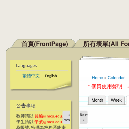
首頁(FrontPage)
所有表單(All Fo
Main menu
Languages
繁體中文
English
Home
»
Calendar
You are here
* 個資使用聲明
Month
Week
Primary tabs
公告事項
«
Next
教師請以
員編@mcu.edu.tw
Prev
»
學生請以
學號@mcu.edu.tw
為帳號, 密碼為校務系統密