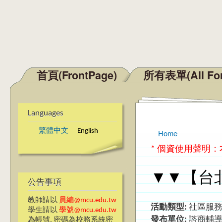
首頁(FrontPage)
所有表單(All Fo
Main menu
Languages
繁體中文
English
Home
You are here
* 個資使用聲明
▼▼【台北
公告事項
教師請以
員編@mcu.edu.tw
活動類型:
社區服務
學生請以
學號@mcu.edu.tw
發布單位:
諮商輔
為帳號, 密碼為校務系統密