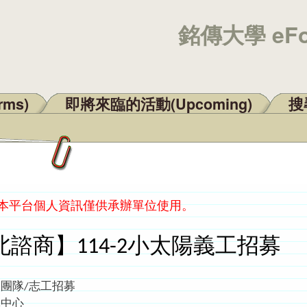
銘傳大學 eF
rms)
即將來臨的活動(Upcoming)
搜尋
：本平台個人資訊僅供承辦單位使用。
諮商】114-2小太陽義工招募
團隊/志工招募
導中心