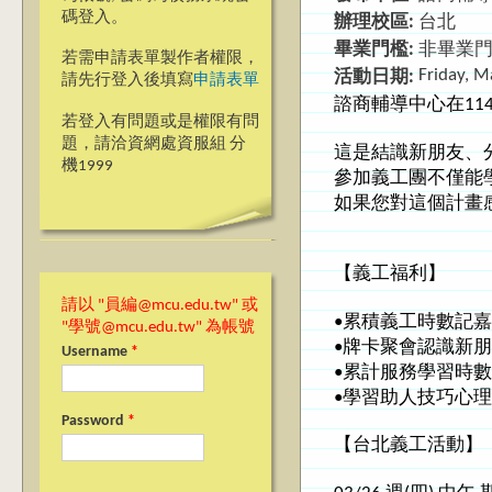
碼登入。
辦理校區:
台北
畢業門檻:
非畢業
若需申請表單製作者權限，
Friday, M
活動日期:
請先行登入後填寫
申請表單
諮商輔導中心在11
若登入有問題或是權限有問
題，請洽資網處資服組 分
這是結識新朋友、
機1999
參加義工團不僅能
如果您對這個計畫
【
義工福利
】
請以 "員編@mcu.edu.tw" 或
•累積義工時數記
"學號@mcu.edu.tw" 為帳號
•牌卡聚會認識新
Username
*
•累計服務學習時
•學習助人技巧心
Password
*
【
台北義工活動
】