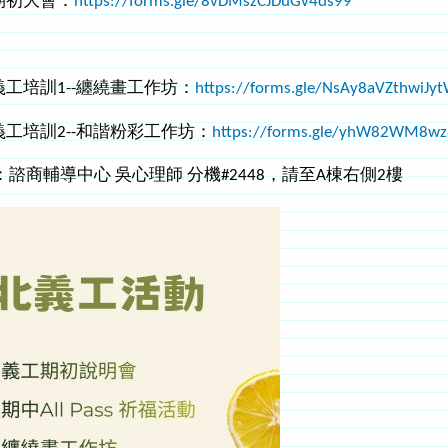
午 期初大會：
https://forms.gle/8vDMszCJDuGv4ds99
、
中午 義工培訓1--纏繞畫工作坊：
https://forms.gle/NsAy8aVZthwiJy
中午 義工培訓2--和諧粉彩工作坊
：
https://forms.gle/yhW82WM8wz
諮商輔導中心 吳心理師 分機#2448，請至A棟右側2樓