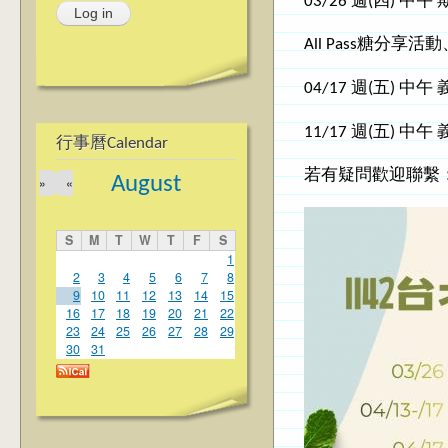
03/26 週(四) 中
All Pass糖分享活動
04/17 週(五) 
11/17 週(五) 
行事曆Calendar
若有疑問歡迎聯繫：
August
»
«
S
M
T
W
T
F
S
1
2
3
4
5
6
7
8
9
10
11
12
13
14
15
16
17
18
19
20
21
22
23
24
25
26
27
28
29
30
31