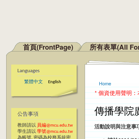
首頁(FrontPage)
所有表單(All Fo
Main menu
Languages
繁體中文
English
Home
You are here
* 個資使用聲明
傳播學院
公告事項
教師請以
員編@mcu.edu.tw
活動說明與注意事
學生請以
學號@mcu.edu.tw
為帳號, 密碼為校務系統密