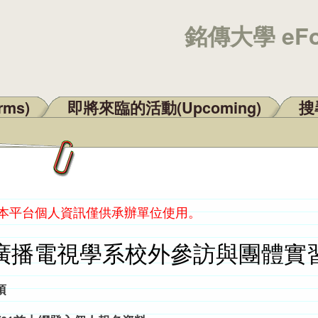
銘傳大學 eF
rms)
即將來臨的活動(Upcoming)
搜尋
：本平台個人資訊僅供承辦單位使用。
廣播電視學系校外參訪與團體實
項