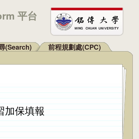
orm 平台
(Search)
前程規劃處(CPC)
習加保填報