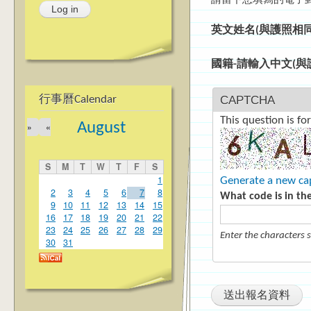
請留下您填寫的電子
英文姓名(與護照相
國籍-請輸入中文(
CAPTCHA
行事曆Calendar
This question is f
August
»
«
S
M
T
W
T
F
S
1
Generate a new ca
2
3
4
5
6
7
8
What code is in th
9
10
11
12
13
14
15
16
17
18
19
20
21
22
23
24
25
26
27
28
29
Enter the characters 
30
31