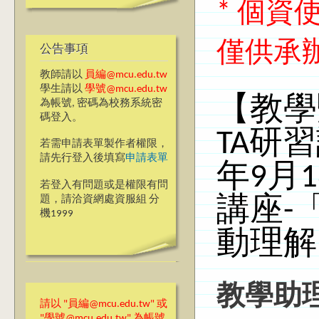
* 個
僅供承
公告事項
教師請以
員編@mcu.edu.tw
學生請以
學號@mcu.edu.tw
【教學
為帳號, 密碼為校務系統密
碼登入。
TA研
若需申請表單製作者權限，
請先行登入後填寫
申請表單
年9月
若登入有問題或是權限有問
題，請洽資網處資服組 分
講座-
機1999
動理解
教學助
請以 "員編@mcu.edu.tw" 或
"學號@mcu.edu.tw" 為帳號