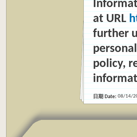
Informa
at URL
h
further 
persona
policy, 
informat
08/14/2
日期 Date: