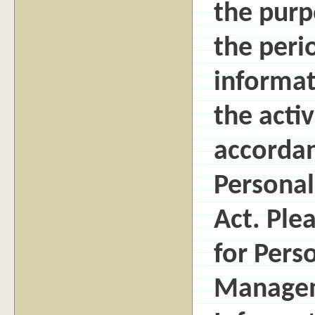
the purpo
the peri
informat
the activ
accordan
Personal
Act. Ple
for Pers
Managem