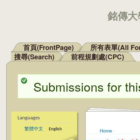
銘傳大學
首頁(FrontPage)
所有表單(All Fo
Main menu
搜尋(Search)
前程規劃處(CPC)
Submissions for thi
Status message
Languages
繁體中文
English
Home
You are here