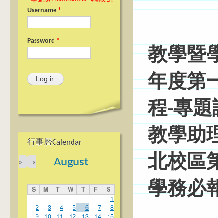
Username
*
Password
*
教學暨
年度第
程-專
教學助
行事曆Calendar
北校區
August
»
«
學務必
S
M
T
W
T
F
S
1
2
3
4
5
6
7
8
9
10
11
12
13
14
15