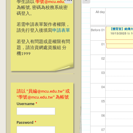
學生請以
學號@mcu.edu.tw
為帳號, 密碼為校務系統密
All day
碼登入。
若需申請表單製作者權限，
【高教深耕計畫】115年
【高教深耕計畫】115
【國教處僑陸事務
【體育室】銘傳大
【體育室】銘傳大
【資網處】efor
【財務處】工讀
【財務處】漏打
114學年度前程
114學年度前程
11
【學
11
商品
教務
11
【財
高中
Before 01
請先行登入後填寫
申請表單
Encourage Stude
2026 Annual Pla
整合系統～表單製
錄
表(服務學習教師研
回饋表(服務學習活
10/06/2025
10/13/2025
10/13/2025
11/12/2021
03/0
07/1
09/1
11/0
11/0
02/0
08/0
09/0
to
to
to
to
1
1
1
10/02/2025
10/02/2025
07/31/2027
to
to
1
1
03/27/2013
11/15/2021
04/17/2022
02/01/2023
to
to
to
to
若登入有問題或是權限有問
12/31/2027
07/31/2027
07/31/2026
06/30/2026
01
題，請洽資網處資服組 分
機1999
02
03
04
請以 "員編@mcu.edu.tw" 或
"學號@mcu.edu.tw" 為帳號
05
Username
*
06
Password
*
07