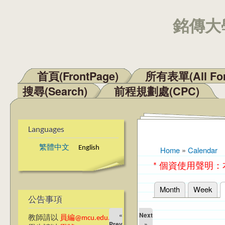
銘傳大學
首頁(FrontPage)
所有表單(All Fo
Main menu
搜尋(Search)
前程規劃處(CPC)
Languages
繁體中文
English
Home
»
Calendar
You are here
* 個資使用聲明
Month
Week
Primary tabs
公告事項
«
Next
教師請以
員編@mcu.edu.tw
Prev
»