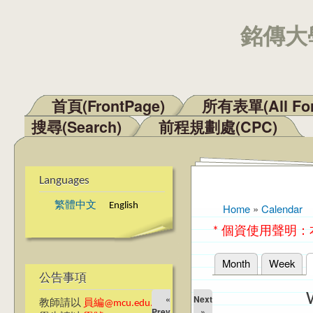
銘傳大學
首頁(FrontPage)
所有表單(All Fo
Main menu
搜尋(Search)
前程規劃處(CPC)
Languages
繁體中文
English
Home
»
Calendar
You are here
* 個資使用聲明
Month
Week
Primary tabs
公告事項
«
Next
教師請以
員編@mcu.edu.tw
Prev
»