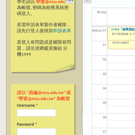
學生請以
學號@mcu.edu.tw
為帳號, 密碼為校務系統密
All day
碼登入。
若需申請表單製作者權限，
114-2「就學貸
114-2「就學
【資網處】efor
【財務處】工讀
【財務處】漏打
11
11
11
【學
教務
商品
Before 01
請先行登入後填寫
申請表單
整合系統～表單製
錄
01/15/2026
01/15/2026
11/12/2021
04/1
02/0
03/0
07/1
11/0
11/0
to
to
to
1
1
07/31/2027
03/27/2013
11/15/2021
to
to
若登入有問題或是權限有問
12/31/2027
07/31/2027
01
題，請洽資網處資服組 分
機1999
02
03
04
請以 "員編@mcu.edu.tw" 或
"學號@mcu.edu.tw" 為帳號
05
Username
*
06
Password
*
07