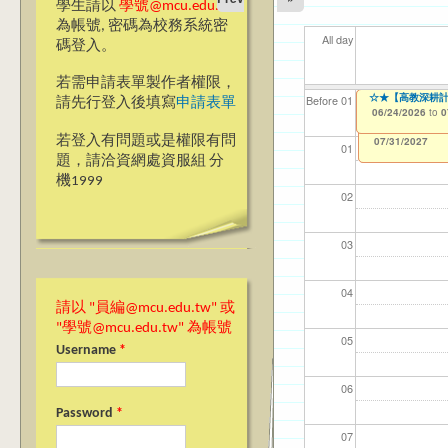
學生請以
學號@mcu.edu.tw
為帳號, 密碼為校務系統密
All day
碼登入。
若需申請表單製作者權限，
【教學暨學習資源
☆★【高教深耕計
【資網處】efor
【財務處】工讀
【財務處】漏打
11
11
【學
教務
商品
11
Before 01
請先行登入後填寫
申請表單
整合系統～表單製
錄
06/23/2026
06/24/2026
11/12/2021
04/1
02/0
07/1
11/0
11/0
02/0
to
to
to
0
0
07/31/2027
03/27/2013
11/15/2021
to
to
若登入有問題或是權限有問
12/31/2027
07/31/2027
01
題，請洽資網處資服組 分
機1999
02
03
04
請以 "員編@mcu.edu.tw" 或
"學號@mcu.edu.tw" 為帳號
05
Username
*
06
Password
*
07