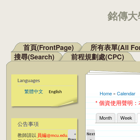
銘傳大學
首頁(FrontPage)
所有表單(All Fo
Main menu
搜尋(Search)
前程規劃處(CPC)
Languages
繁體中文
English
Home
»
Calendar
You are here
* 個資使用聲明
Month
Week
Primary tabs
公告事項
«
Next
教師請以
員編@mcu.edu.tw
Prev
»