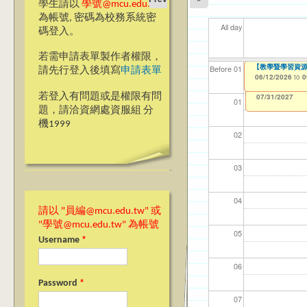
學生請以
學號@mcu.edu.tw
為帳號, 密碼為校務系統密
All day
碼登入。
若需申請表單製作者權限，
【教學暨學習資源中
【教學暨學習資源中
【資網處】efor
【財務處】工讀
【財務處】漏打
11
11
【學
教務
商品
Before 01
請先行登入後填寫
申請表單
整合系統～表單製
錄
06/12/2026
06/12/2026
11/12/2021
04/1
02/0
07/1
11/0
11/0
to
to
to
0
0
07/31/2027
03/27/2013
11/15/2021
to
to
若登入有問題或是權限有問
12/31/2027
07/31/2027
01
題，請洽資網處資服組 分
機1999
02
03
04
請以 "員編@mcu.edu.tw" 或
"學號@mcu.edu.tw" 為帳號
05
Username
*
06
Password
*
07