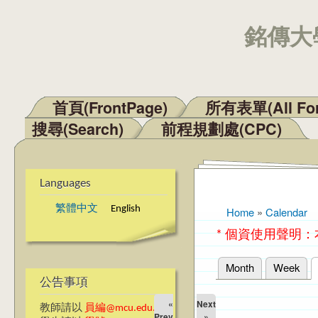
銘傳大學
首頁(FrontPage)
所有表單(All Fo
Main menu
搜尋(Search)
前程規劃處(CPC)
Languages
繁體中文
English
Home
»
Calendar
You are here
* 個資使用聲明
Month
Week
Primary tabs
公告事項
«
Next
教師請以
員編@mcu.edu.tw
Prev
»