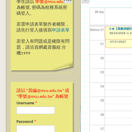
學生請以
學號@mcu.edu.tw
為帳號, 密碼為校務系統密
All day
碼登入。
若需申請表單製作者權限，
CDC 前程規劃
▼▼【台北諮商】
【教學暨學習資源
☆★【高教深耕計
【資網處】efor
【財務處】工讀
【財務處】漏打
11
11
【學
教務
商品
Before 01
請先行登入後填寫
申請表單
整合系統～表單製
錄
03/02/2026
05/26/2026
06/23/2026
06/24/2026
11/12/2021
04/1
02/0
07/1
11/0
11/0
to
to
to
to
to
0
0
0
0
07/31/2027
03/27/2013
11/15/2021
to
to
若登入有問題或是權限有問
12/31/2027
07/31/2027
01
題，請洽資網處資服組 分
機1999
02
03
04
請以 "員編@mcu.edu.tw" 或
"學號@mcu.edu.tw" 為帳號
05
Username
*
06
Password
*
07