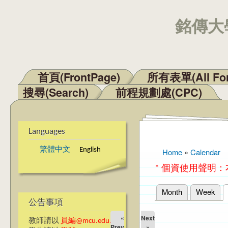
銘傳大學
首頁(FrontPage)
所有表單(All Fo
Main menu
搜尋(Search)
前程規劃處(CPC)
Languages
繁體中文
English
Home
»
Calendar
You are here
* 個資使用聲明
Month
Week
Primary tabs
公告事項
«
Next
教師請以
員編@mcu.edu.tw
Prev
»