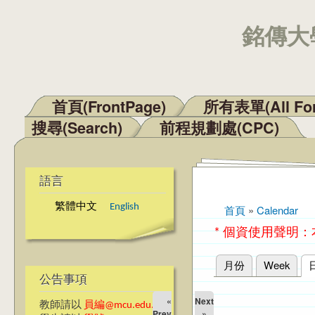
銘傳大學
首頁(FrontPage)
所有表單(All Fo
主選單
搜尋(Search)
前程規劃處(CPC)
語言
繁體中文
English
首頁
»
Calendar
您在這裡
* 個資使用聲明
月份
Week
主要索引標籤
公告事項
«
Next
教師請以
員編@mcu.edu.tw
Prev
»