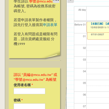
學生請以
學號@mcu.edu.tw
為帳號, 密碼為校務系統密
All day
碼登入。
若需申請表單製作者權限，
＊69週年校慶網頁
【名額已滿】【成
【資網處】efor
【財務處】工讀
【財務處】漏打
11
11
11
【學
11
Before 01
請先行登入後填寫
申請表單
整合系統～表單製
錄
12/01/2025
12/02/2025
11/12/2021
04/1
02/0
03/0
07/1
09/1
to
to
to
0
1
07/31/2027
03/27/2013
11/15/2021
to
to
若登入有問題或是權限有問
12/31/2027
07/31/2027
01
題，請洽資網處資服組 分
機1999
02
03
04
請以 "員編@mcu.edu.tw" 或
"學號@mcu.edu.tw" 為帳號
05
使用者名稱
*
06
密碼
*
07