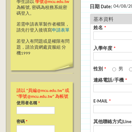
學生請以
學號@mcu.edu.tw
04/08/2
日期 Date:
為帳號, 密碼為校務系統密
碼登入。
基本資料
若需申請表單製作者權限，
姓名
*
請先行登入後填寫
申請表單
若登入有問題或是權限有問
題，請洽資網處資服組 分
入學年度
*
機1999
性別
*
男
連絡電話/手機
*
請以 "員編@mcu.edu.tw" 或
"學號@mcu.edu.tw" 為帳號
E-MAIL
*
使用者名稱
*
其他聯絡方式(Line
密碼
*