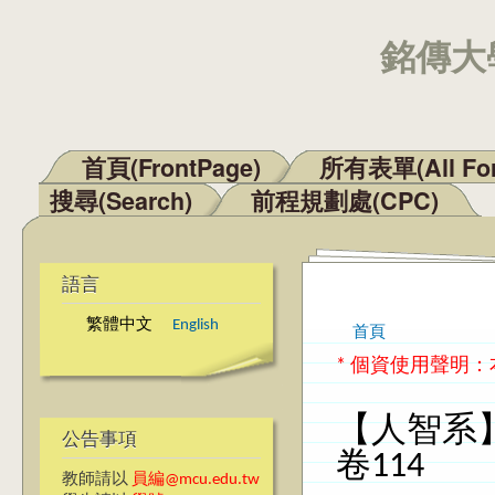
銘傳大學
首頁(FrontPage)
所有表單(All Fo
主選單
搜尋(Search)
前程規劃處(CPC)
語言
繁體中文
English
首頁
您在這裡
* 個資使用聲明
【人智系
公告事項
卷114
教師請以
員編@mcu.edu.tw