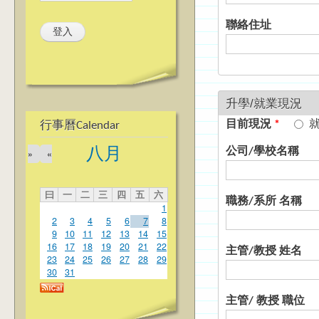
聯絡住址
升學/就業現況
目前現況
*
行事曆Calendar
八月
公司/學校名稱
»
«
曰
一
二
三
四
五
六
職務/系所 名稱
1
2
3
4
5
6
7
8
9
10
11
12
13
14
15
16
17
18
19
20
21
22
主管/教授 姓名
23
24
25
26
27
28
29
30
31
主管/ 教授 職位