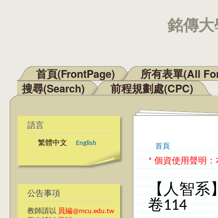
銘傳大學
首頁(FrontPage)
所有表單(All Fo
主選單
搜尋(Search)
前程規劃處(CPC)
語言
繁體中文
English
首頁
您在這裡
* 個資使用聲明
【人智系
公告事項
卷114
教師請以
員編@mcu.edu.tw