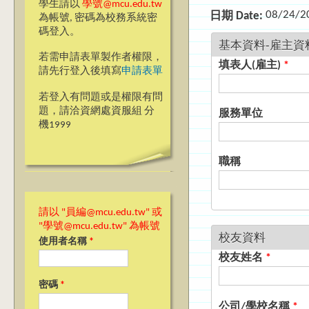
學生請以
學號@mcu.edu.tw
08/24/2
日期 Date:
為帳號, 密碼為校務系統密
碼登入。
基本資料-雇主資
若需申請表單製作者權限，
填表人(雇主)
*
請先行登入後填寫
申請表單
若登入有問題或是權限有問
題，請洽資網處資服組 分
服務單位
機1999
職稱
請以 "員編@mcu.edu.tw" 或
"學號@mcu.edu.tw" 為帳號
校友資料
使用者名稱
*
校友姓名
*
密碼
*
公司/學校名稱
*