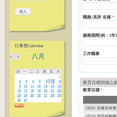
職務/系所 名稱
*
服務期間(例：1年2
行事曆Calendar
工作職掌
八月
»
«
曰
一
二
三
四
五
六
1
2
3
4
5
6
7
8
教育目標與核心
9
10
11
12
13
14
15
16
17
18
19
20
21
22
教育目標
*
23
24
25
26
27
28
29
30
31
UEG1.培養具
UEG2.塑造能