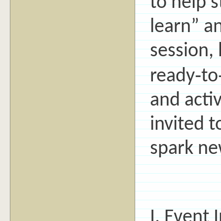
to help 
learn” an
session, 
ready‑to
and acti
invited 
spark ne
I. Event