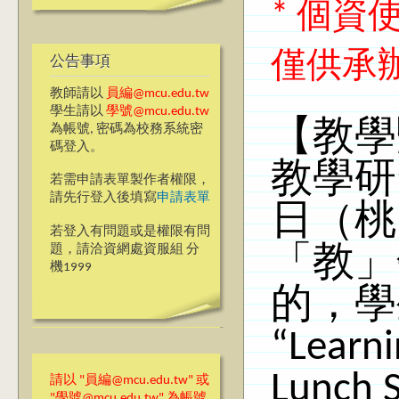
* 個
僅供承
公告事項
教師請以
員編@mcu.edu.tw
學生請以
學號@mcu.edu.tw
【教學
為帳號, 密碼為校務系統密
碼登入。
教學研
若需申請表單製作者權限，
請先行登入後填寫
申請表單
日（桃
若登入有問題或是權限有問
題，請洽資網處資服組 分
「教」
機1999
的，學
“Learni
Lunch 
請以 "員編@mcu.edu.tw" 或
"學號@mcu.edu.tw" 為帳號