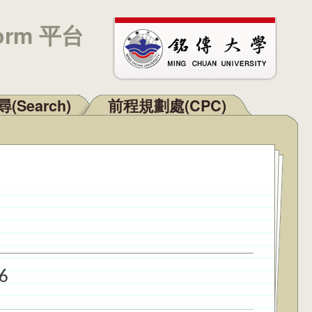
orm 平台
(Search)
前程規劃處(CPC)
6