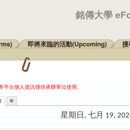
銘傳大學 eF
rms)
即將來臨的活動(Upcoming)
搜尋
：本平台個人資訊僅供承辦單位使用。
日
(作用中頁籤)
年
星期日, 七月 19, 202