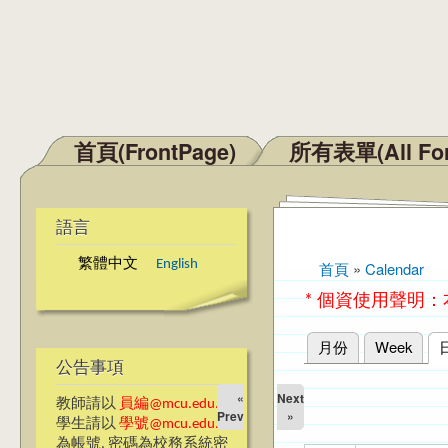
首頁(FrontPage)
所有表單(All Fo
主選單
語言
繁體中文
English
首頁
»
Calendar
您在這裡
* 個資使用聲明
月份
Week
主要索引標籤
公告事項
«
Next
教師請以
員編@mcu.edu.tw
Prev
»
學生請以
學號@mcu.edu.tw
為帳號, 密碼為校務系統密