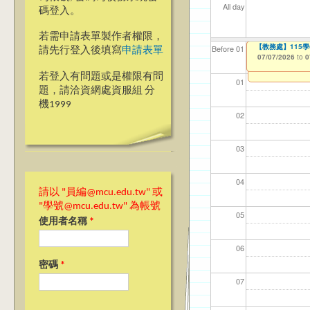
All day
碼登入。
若需申請表單製作者權限，
【教學暨學習資源
【教務處】115
【資網處】efo
【財務處】工讀
【財務處】漏打
Before 01
請先行登入後填寫
申請表單
者申請
06/23/2026
07/07/2026
11/12/2021
11/15/2021
to
to
to
to
0
0
03/27/2013
to
若登入有問題或是權限有問
01
題，請洽資網處資服組 分
機1999
02
03
04
請以 "員編@mcu.edu.tw" 或
"學號@mcu.edu.tw" 為帳號
05
使用者名稱
*
06
密碼
*
07