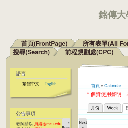
銘傳大學
首頁(FrontPage)
所有表單(All Fo
主選單
搜尋(Search)
前程規劃處(CPC)
語言
繁體中文
English
首頁
»
Calendar
您在這裡
* 個資使用聲明
月份
Week
主要索引標籤
公告事項
«
Next
教師請以
員編@mcu.edu.tw
Prev
»