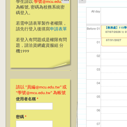
學生請以
學號@mcu.edu.tw
為帳號, 密碼為校務系統密
All day
碼登入。
若需申請表單製作者權限，
【教學暨學習資源
【教務處】115
【資網處】efor
【財務處】工讀
【財務處】漏打
11
【學
商品
教務
Before 01
請先行登入後填寫
申請表單
整合系統～表單製
錄
06/23/2026
07/07/2026
11/12/2021
04/1
07/1
11/0
11/0
to
to
to
0
0
07/31/2027
03/27/2013
11/15/2021
to
to
若登入有問題或是權限有問
12/31/2027
07/31/2027
01
題，請洽資網處資服組 分
機1999
02
03
04
請以 "員編@mcu.edu.tw" 或
"學號@mcu.edu.tw" 為帳號
05
使用者名稱
*
06
密碼
*
07