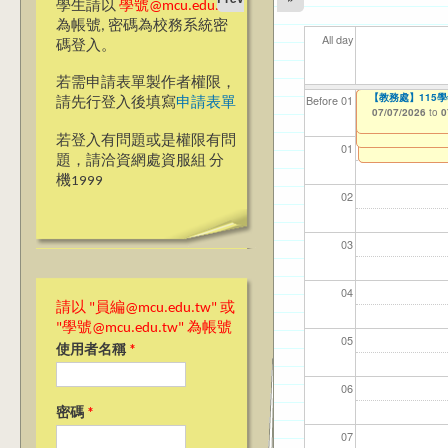
學生請以
學號@mcu.edu.tw
為帳號, 密碼為校務系統密
All day
碼登入。
若需申請表單製作者權限，
【電機資訊學院】
【教學暨學習資源中心
【教務處】115
【資網處】efor
【財務處】工讀
【財務處】漏打
11
【學
商品
教務
Before 01
請先行登入後填寫
申請表單
Application Form
整合系統～表單製
錄
05/01/2026
07/07/2026
11/12/2021
04/1
07/1
11/0
11/0
to
to
to
0
0
06/23/2026
07/31/2027
to
0
03/27/2013
11/15/2021
to
to
若登入有問題或是權限有問
12/31/2027
07/31/2027
01
題，請洽資網處資服組 分
機1999
02
03
04
請以 "員編@mcu.edu.tw" 或
"學號@mcu.edu.tw" 為帳號
05
使用者名稱
*
06
密碼
*
07