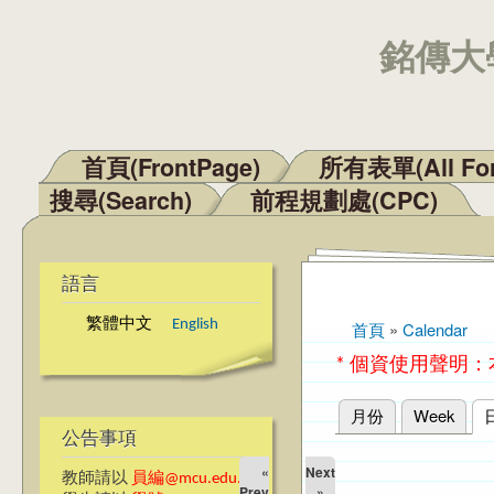
銘傳大學
首頁(FrontPage)
所有表單(All Fo
主選單
搜尋(Search)
前程規劃處(CPC)
語言
繁體中文
English
首頁
»
Calendar
您在這裡
* 個資使用聲明
月份
Week
主要索引標籤
公告事項
«
Next
教師請以
員編@mcu.edu.tw
Prev
»