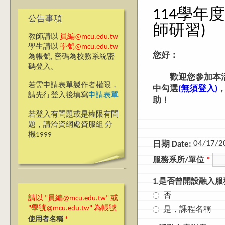
114學年
公告事項
師研習)
教師請以
員編@mcu.edu.tw
學生請以
學號@mcu.edu.tw
您好：
為帳號, 密碼為校務系統密
碼登入。
歡迎您參加本活
若需申請表單製作者權限，
中勾選
(無須登入)
請先行登入後填寫
申請表單
助！
若登入有問題或是權限有問
題，請洽資網處資服組 分
機1999
04/17/2
日期 Date:
服務系所/單位
*
1.是否曾開設融入
否
請以 "員編@mcu.edu.tw" 或
"學號@mcu.edu.tw" 為帳號
是，課程名稱
使用者名稱
*