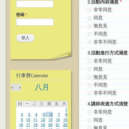
2.活動內容滿意
*
非常同意
密碼
*
同意
無意見
不同意
非常不同意
3.活動進行方式滿意
非常同意
同意
行事曆Calendar
無意見
不同意
八月
»
«
非常不同意
曰
一
二
三
四
五
六
4.講師表達方式清楚
1
非常同意
2
3
4
5
6
7
8
9
10
11
12
13
14
15
同意
16
17
18
19
20
21
22
無意見