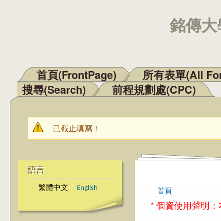
銘傳大學
首頁(FrontPage)
所有表單(All Fo
主選單
搜尋(Search)
前程規劃處(CPC)
已截止填寫！
警告訊息
語言
繁體中文
English
首頁
您在這裡
* 個資使用聲明