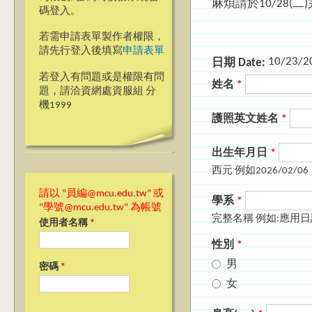
麻煩請於10/28(二
碼登入。
若需申請表單製作者權限，
請先行登入後填寫
申請表單
10/23/2
日期 Date:
若登入有問題或是權限有問
姓名
*
題，請洽資網處資服組 分
機1999
護照英文姓名
*
出生年月日
*
西元 例如2026/02/06
請以 "員編@mcu.edu.tw" 或
學系
*
"學號@mcu.edu.tw" 為帳號
完整名稱 例如:應用
使用者名稱
*
性別
*
男
密碼
*
女