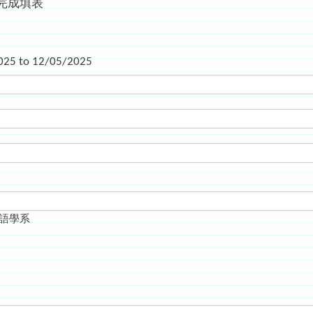
)完成填表
025
to
12/05/2025
日語學系