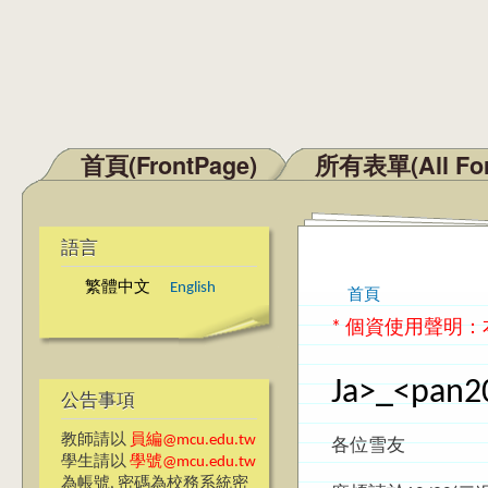
首頁(FrontPage)
所有表單(All Fo
主選單
語言
繁體中文
English
首頁
您在這裡
* 個資使用聲明
Ja>_<p
公告事項
教師請以
員編@mcu.edu.tw
各位雪友
學生請以
學號@mcu.edu.tw
為帳號, 密碼為校務系統密