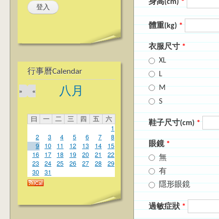
身高(cm)
*
體重(kg)
*
衣服尺寸
*
XL
行事曆Calendar
L
M
八月
»
«
S
曰
一
二
三
四
五
六
鞋子尺寸(cm)
*
1
2
3
4
5
6
7
8
眼鏡
*
9
10
11
12
13
14
15
16
17
18
19
20
21
22
無
23
24
25
26
27
28
29
有
30
31
隱形眼鏡
過敏症狀
*