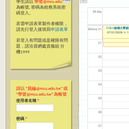
學生請以
學號@mcu.edu.tw
為帳號, 密碼為校務系統密
All day
碼登入。
若需申請表單製作者權限，
數位媒體設計學
【教學暨學習資源中
115-1銘傳大學
【資網處】efor
【財務處】工讀
【財
【學
教務
商品
Before 01
請先行登入後填寫
申請表單
Form(For approve
整合系統～表單製
08/01/2025
07/31/2026
11/12/2021
11/1
07/1
11/0
11/0
to
to
to
0
1
07/30/2026
07/31/2027
to
0
03/27/2013
to
若登入有問題或是權限有問
12/31/2027
01
題，請洽資網處資服組 分
機1999
02
03
04
請以 "員編@mcu.edu.tw" 或
"學號@mcu.edu.tw" 為帳號
05
使用者名稱
*
06
密碼
*
07