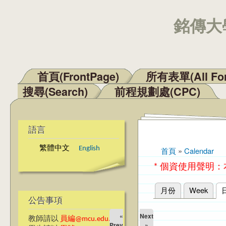
銘傳大學
首頁(FrontPage)
所有表單(All Fo
主選單
搜尋(Search)
前程規劃處(CPC)
語言
繁體中文
English
首頁
»
Calendar
您在這裡
* 個資使用聲明
月份
Week
主要索引標籤
公告事項
«
Next
教師請以
員編@mcu.edu.tw
Prev
»