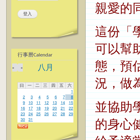
親愛的
這份「
可以幫
行事曆Calendar
態，預
八月
»
«
況，做
曰
一
二
三
四
五
六
1
2
3
4
5
6
7
8
9
10
11
12
13
14
15
並協助
16
17
18
19
20
21
22
23
24
25
26
27
28
29
30
31
的身心