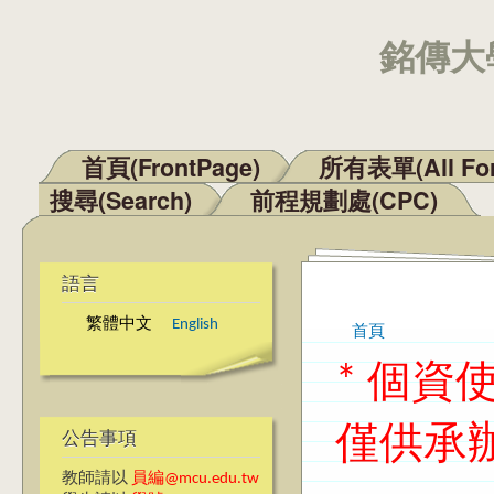
銘傳大學
首頁(FrontPage)
所有表單(All Fo
主選單
搜尋(Search)
前程規劃處(CPC)
語言
繁體中文
English
首頁
您在這裡
* 個
僅供承
公告事項
教師請以
員編@mcu.edu.tw