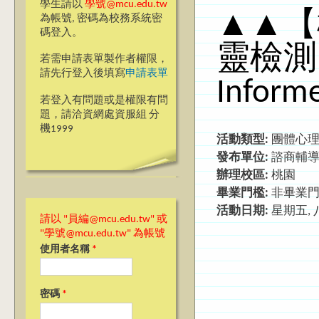
學生請以
學號@mcu.edu.tw
▲▲【
為帳號, 密碼為校務系統密
碼登入。
靈檢測
若需申請表單製作者權限，
請先行登入後填寫
申請表單
Inform
若登入有問題或是權限有問
題，請洽資網處資服組 分
機1999
活動類型:
團體心
發布單位:
諮商輔
辦理校區:
桃園
畢業門檻:
非畢業
活動日期:
星期五, 八
請以 "員編@mcu.edu.tw" 或
"學號@mcu.edu.tw" 為帳號
使用者名稱
*
密碼
*