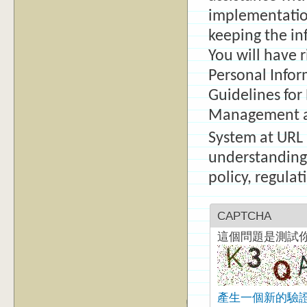
implementation
keeping the inf
You will have r
Personal Infor
Guidelines for
Management a
System at UR
understanding
policy, regula
CAPTCHA
這個問題是測試
產生一個新的驗