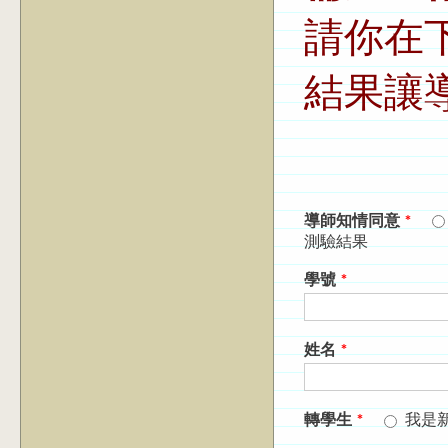
請你在
結果讓
導師知情同意
*
測驗結果
學號
*
姓名
*
轉學生
*
我是