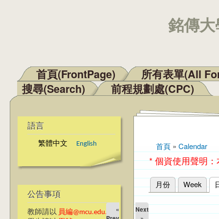
銘傳大學
首頁(FrontPage)
所有表單(All Fo
主選單
搜尋(Search)
前程規劃處(CPC)
語言
繁體中文
English
首頁
»
Calendar
您在這裡
* 個資使用聲明
月份
Week
主要索引標籤
公告事項
«
Next
教師請以
員編@mcu.edu.tw
Prev
»