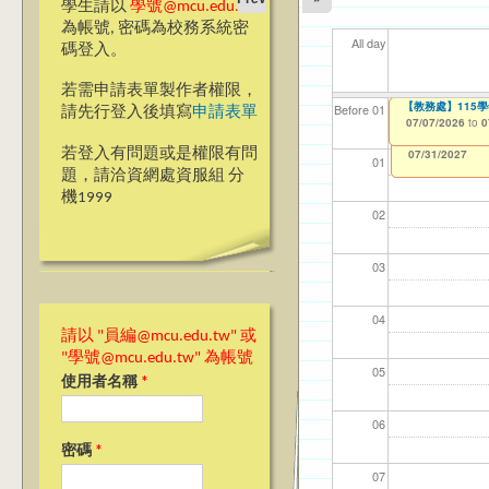
學生請以
學號@mcu.edu.tw
為帳號, 密碼為校務系統密
All day
碼登入。
若需申請表單製作者權限，
【教學暨學習資源
【教務處】115
【資網處】efor
【財務處】工讀
【財務處】漏打
11
【學
商品
教務
Before 01
請先行登入後填寫
申請表單
整合系統～表單製
錄
06/23/2026
07/07/2026
11/12/2021
04/1
07/1
11/0
11/0
to
to
to
0
0
07/31/2027
03/27/2013
11/15/2021
to
to
若登入有問題或是權限有問
12/31/2027
07/31/2027
01
題，請洽資網處資服組 分
機1999
02
03
04
請以 "員編@mcu.edu.tw" 或
"學號@mcu.edu.tw" 為帳號
05
使用者名稱
*
06
密碼
*
07