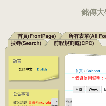
銘傳大學
首頁(FrontPage)
所有表單(All Fo
主選單
搜尋(Search)
前程規劃處(CPC)
語言
繁體中文
English
首頁
»
Calendar
您在這裡
* 個資使用聲明
月份
Week
主要索引標籤
公告事項
«
Next
教師請以
員編@mcu.edu.tw
Prev
»