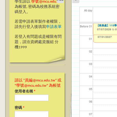
學生請以
學號@mcu.edu.tw
為帳號, 密碼為校務系統密
All day
碼登入。
若需申請表單製作者權限，
【教學暨學習資源
【教務處】115
【資網處】efor
【財務處】工讀
【財務處】漏打
11
【學
商品
教務
Before 01
請先行登入後填寫
申請表單
整合系統～表單製
錄
06/23/2026
07/07/2026
11/12/2021
04/1
07/1
11/0
11/0
to
to
to
0
0
07/31/2027
03/27/2013
11/15/2021
to
to
若登入有問題或是權限有問
12/31/2027
07/31/2027
01
題，請洽資網處資服組 分
機1999
02
03
04
請以 "員編@mcu.edu.tw" 或
"學號@mcu.edu.tw" 為帳號
05
使用者名稱
*
06
密碼
*
07